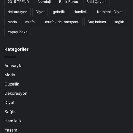
2015 TREND
Astroloji
Balık Burcu
Bitki Çayları
dekorasyon
Diyet
gebelik
Hamilelik
Ketojenik Diyet
moda
mutfak
mutfak dekorasyonu
Saç bakımı
sağlık
Yapay Zeka
Kategoriler
Anasayfa
Moda
Güzellik
Dekorasyon
Diyet
Sağlık
Hamilelik
Yaşam