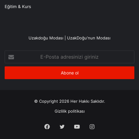
Eğitim & Kurs
Uzakdoğu Modası | UzakDoğu'nun Modası
E-
Posta
adresinizi
giriniz
© Copyright 2026 Her Hakkı Saklıdır.
Gizlilik politikası
Facebook
X
YouTube
Instagram