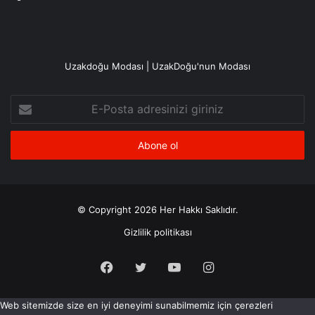
Uzakdoğu Modası | UzakDoğu'nun Modası
E-
Posta
adresinizi
giriniz
© Copyright 2026 Her Hakkı Saklıdır.
Gizlilik politikası
Facebook
X
YouTube
Instagram
Web sitemizde size en iyi deneyimi sunabilmemiz için çerezleri