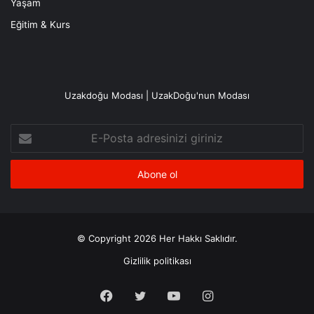
Yaşam
Eğitim & Kurs
Uzakdoğu Modası | UzakDoğu'nun Modası
E-
Posta
adresinizi
giriniz
© Copyright 2026 Her Hakkı Saklıdır.
Gizlilik politikası
Facebook
X
YouTube
Instagram