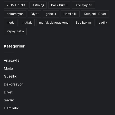
2015 TREND
Astroloji
Balık Burcu
Bitki Çayları
dekorasyon
Diyet
gebelik
Hamilelik
Ketojenik Diyet
moda
mutfak
mutfak dekorasyonu
Saç bakımı
sağlık
Yapay Zeka
Kategoriler
Anasayfa
Moda
Güzellik
Dekorasyon
Diyet
Sağlık
Hamilelik