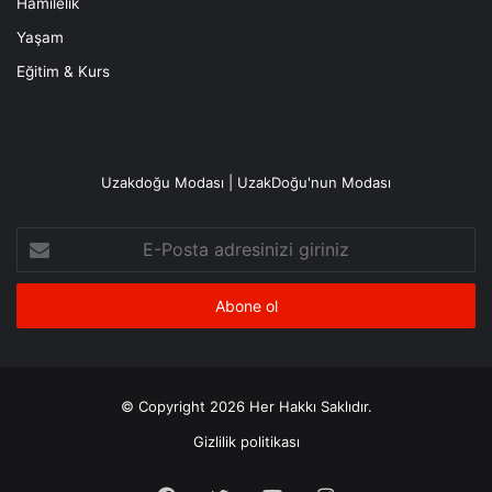
Hamilelik
Yaşam
Eğitim & Kurs
Uzakdoğu Modası | UzakDoğu'nun Modası
E-
Posta
adresinizi
giriniz
© Copyright 2026 Her Hakkı Saklıdır.
Gizlilik politikası