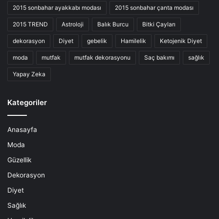
2015 sonbahar ayakkabı modası
2015 sonbahar çanta modası
2015 TREND
Astroloji
Balık Burcu
Bitki Çayları
dekorasyon
Diyet
gebelik
Hamilelik
Ketojenik Diyet
moda
mutfak
mutfak dekorasyonu
Saç bakımı
sağlık
Yapay Zeka
Kategoriler
Anasayfa
Moda
Güzellik
Dekorasyon
Diyet
Sağlık