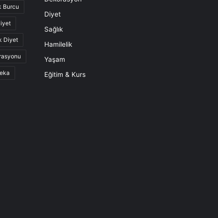
k Burcu
Diyet
iyet
Sağlık
k Diyet
Hamilelik
rasyonu
Yaşam
eka
Eğitim & Kurs