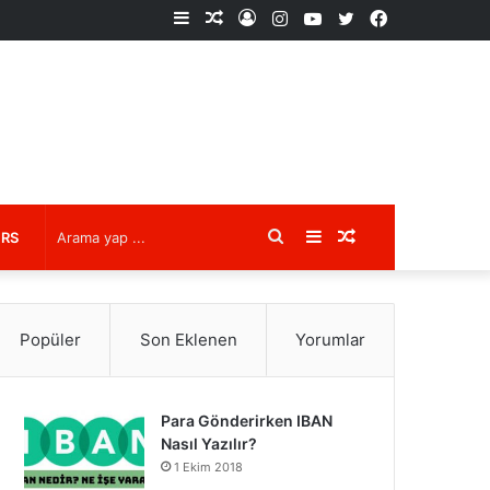
Kenar
Rastgele
Kayıt
Instagram
YouTube
X
Facebook
Bölmesi
Makale
Ol
Arama
Kenar
Rastgele
URS
yap
Bölmesi
Makale
Popüler
Son Eklenen
Yorumlar
...
Para Gönderirken IBAN
Nasıl Yazılır?
1 Ekim 2018