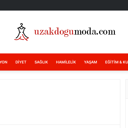
YON
DIYET
SAĞLIK
HAMILELIK
YAŞAM
EĞITIM & K