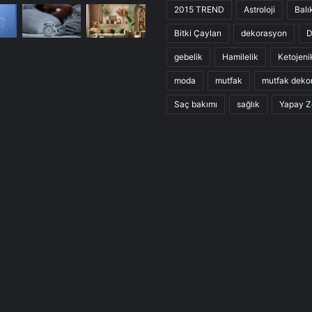
2015 TREND
Astroloji
Balı
Bitki Çayları
dekorasyon
D
gebelik
Hamilelik
Ketojeni
moda
mutfak
mutfak deko
Saç bakımı
sağlık
Yapay Z