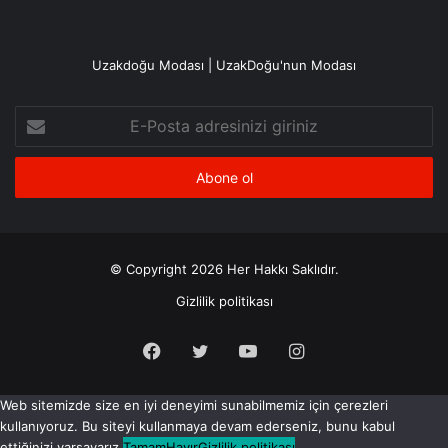
Uzakdoğu Modası | UzakDoğu'nun Modası
E-
Posta
adresinizi
giriniz
© Copyright 2026 Her Hakkı Saklıdır.
Gizlilik politikası
Facebook
X
YouTube
Instagram
Web sitemizde size en iyi deneyimi sunabilmemiz için çerezleri
kullanıyoruz. Bu siteyi kullanmaya devam ederseniz, bunu kabul
ettiğinizi varsayarız.
Tamam
Hayır
Gizlilik politikası