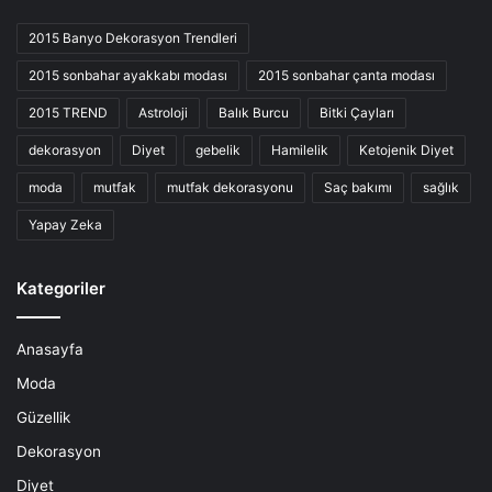
2015 Banyo Dekorasyon Trendleri
2015 sonbahar ayakkabı modası
2015 sonbahar çanta modası
2015 TREND
Astroloji
Balık Burcu
Bitki Çayları
dekorasyon
Diyet
gebelik
Hamilelik
Ketojenik Diyet
moda
mutfak
mutfak dekorasyonu
Saç bakımı
sağlık
Yapay Zeka
Kategoriler
Anasayfa
Moda
Güzellik
Dekorasyon
Diyet