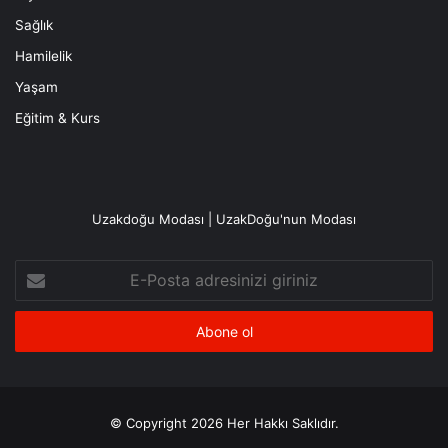
Sağlık
Hamilelik
Yaşam
Eğitim & Kurs
Uzakdoğu Modası | UzakDoğu'nun Modası
E-
Posta
adresinizi
giriniz
© Copyright 2026 Her Hakkı Saklıdır.