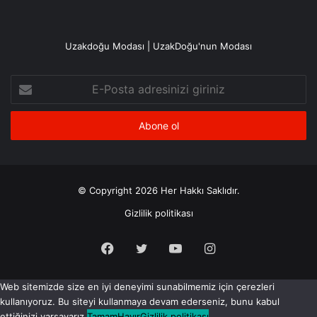
Uzakdoğu Modası | UzakDoğu'nun Modası
E-
Posta
adresinizi
giriniz
© Copyright 2026 Her Hakkı Saklıdır.
Gizlilik politikası
Facebook
X
YouTube
Instagram
Web sitemizde size en iyi deneyimi sunabilmemiz için çerezleri
kullanıyoruz. Bu siteyi kullanmaya devam ederseniz, bunu kabul
ettiğinizi varsayarız.
Tamam
Hayır
Gizlilik politikası