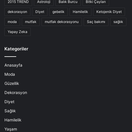
2015 TREND
Astroloji
Balık Burcu
Bitki Çayları
dekorasyon
Diyet
gebelik
Hamilelik
Ketojenik Diyet
moda
mutfak
mutfak dekorasyonu
Saç bakımı
sağlık
Yapay Zeka
Kategoriler
Anasayfa
Moda
Güzellik
Dekorasyon
Diyet
Sağlık
Hamilelik
Yaşam