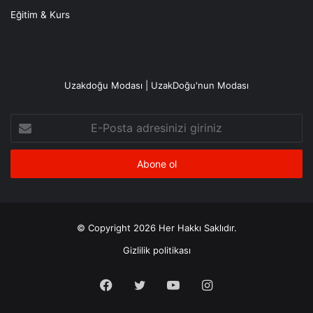
Eğitim & Kurs
Uzakdoğu Modası | UzakDoğu'nun Modası
E-
Posta
adresinizi
giriniz
© Copyright 2026 Her Hakkı Saklıdır.
Gizlilik politikası
Facebook
X
YouTube
Instagram