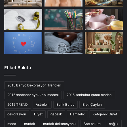
Etiket Bulutu
2015 Banyo Dekorasyon Trendleri
2015 sonbahar ayakkabı modası
2015 sonbahar çanta modası
2015 TREND
Astroloji
Balık Burcu
Bitki Çayları
dekorasyon
Diyet
gebelik
Hamilelik
Ketojenik Diyet
moda
mutfak
mutfak dekorasyonu
Saç bakımı
sağlık