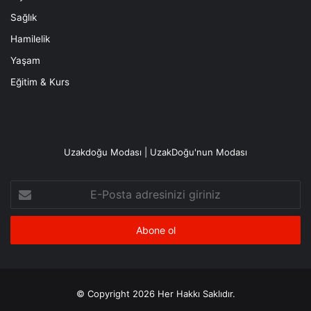
Sağlık
Hamilelik
Yaşam
Eğitim & Kurs
Uzakdoğu Modası | UzakDoğu'nun Modası
E-
Posta
adresinizi
giriniz
© Copyright 2026 Her Hakkı Saklıdır.