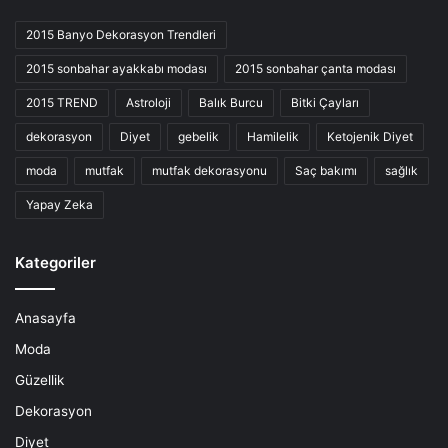
2015 Banyo Dekorasyon Trendleri
2015 sonbahar ayakkabı modası
2015 sonbahar çanta modası
2015 TREND
Astroloji
Balık Burcu
Bitki Çayları
dekorasyon
Diyet
gebelik
Hamilelik
Ketojenik Diyet
moda
mutfak
mutfak dekorasyonu
Saç bakımı
sağlık
Yapay Zeka
Kategoriler
Anasayfa
Moda
Güzellik
Dekorasyon
Diyet