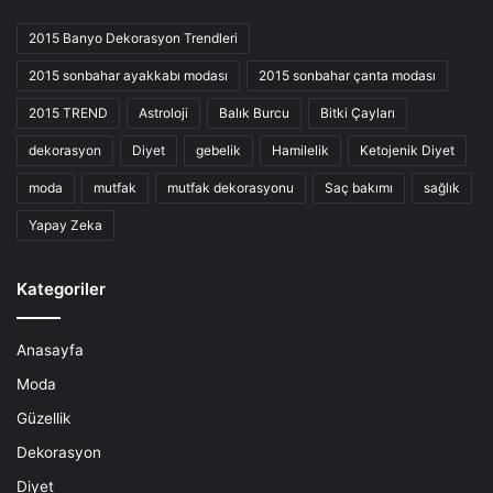
2015 Banyo Dekorasyon Trendleri
2015 sonbahar ayakkabı modası
2015 sonbahar çanta modası
2015 TREND
Astroloji
Balık Burcu
Bitki Çayları
dekorasyon
Diyet
gebelik
Hamilelik
Ketojenik Diyet
moda
mutfak
mutfak dekorasyonu
Saç bakımı
sağlık
Yapay Zeka
Kategoriler
Anasayfa
Moda
Güzellik
Dekorasyon
Diyet