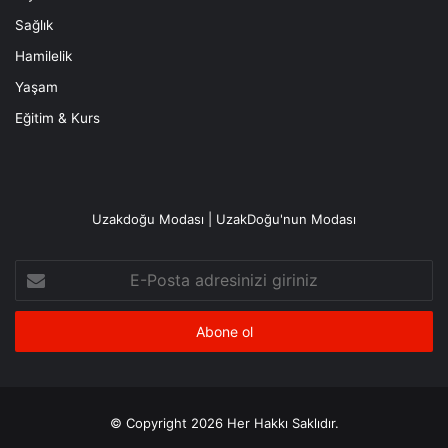
Sağlık
Hamilelik
Yaşam
Eğitim & Kurs
Uzakdoğu Modası | UzakDoğu'nun Modası
E-
Posta
adresinizi
giriniz
© Copyright 2026 Her Hakkı Saklıdır.