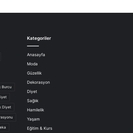
Kategoriler
Anasayfa
Moda
Güzellik
Dekorasyon
k Burcu
Diyet
iyet
Sağlık
k Diyet
Hamilelik
rasyonu
Yaşam
eka
Eğitim & Kurs