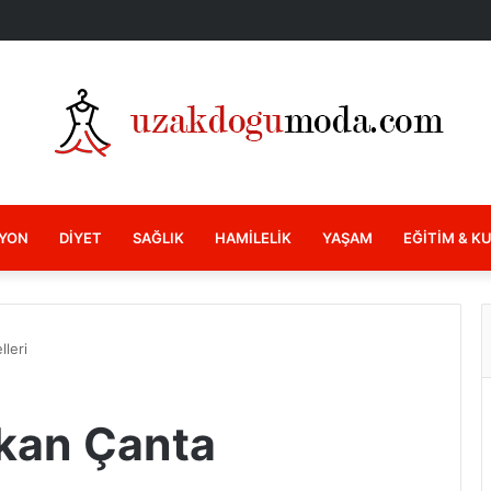
YON
DIYET
SAĞLIK
HAMILELIK
YAŞAM
EĞITIM & K
leri
kan Çanta