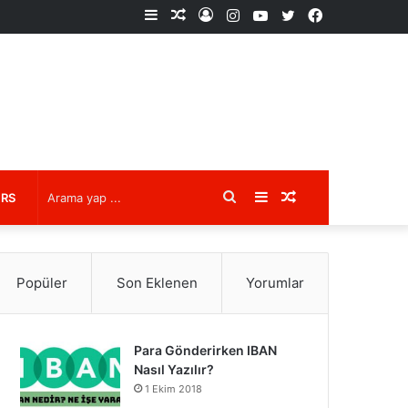
Kenar
Rastgele
Kayıt
Instagram
YouTube
X
Facebook
Bölmesi
Makale
Ol
Arama
Kenar
Rastgele
URS
yap
Bölmesi
Makale
Popüler
Son Eklenen
Yorumlar
...
Para Gönderirken IBAN
Nasıl Yazılır?
1 Ekim 2018