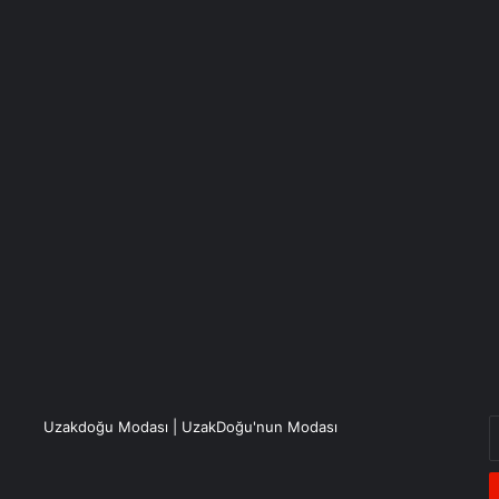
E
Uzakdoğu Modası | UzakDoğu'nun Modası
P
a
g