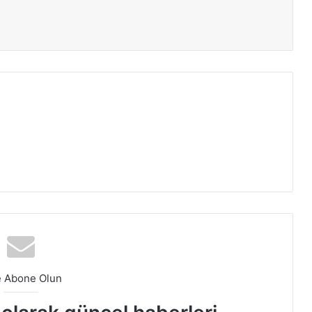
ır
e Abone Olun