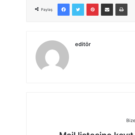
Facebook
X
Pinterest
E-Posta ile paylaş
Yazd
Paylaş
editör
Biz