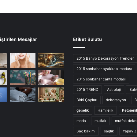
ştirilen Mesajlar
Etiket Bulutu
2015 Banyo Dekorasyon Trendleri
2015 sonbahar ayakkabı modası
2015 sonbahar çanta modası
2015 TREND
Astroloji
Balı
Bitki Çayları
dekorasyon
D
gebelik
Hamilelik
Ketojeni
moda
mutfak
mutfak deko
Saç bakımı
sağlık
Yapay Z