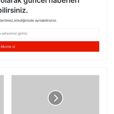
t olarak güncel haberleri
ilirsiniz.
rilmez,istediğinizde ayrılabilirsiniz.
KAHVE
MASKESİ