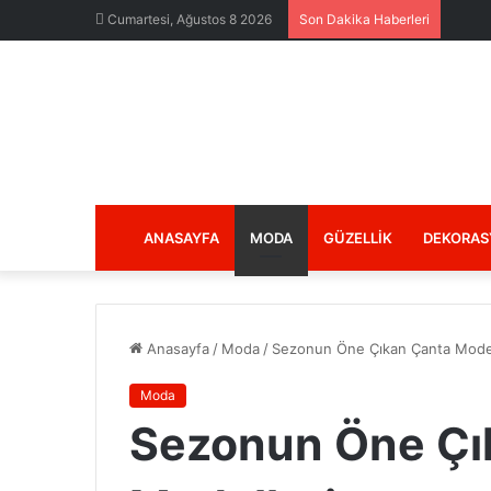
Cumartesi, Ağustos 8 2026
Son Dakika Haberleri
ANASAYFA
MODA
GÜZELLIK
DEKORAS
Anasayfa
/
Moda
/
Sezonun Öne Çıkan Çanta Model
Moda
Sezonun Öne Çı