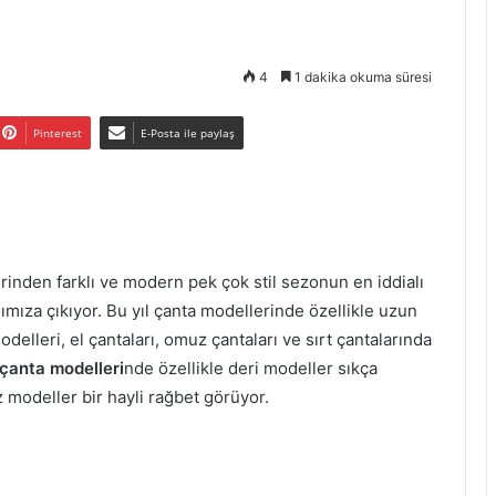
4
1 dakika okuma süresi
Pinterest
E-Posta ile paylaş
irinden farklı ve modern pek çok stil sezonun en iddialı
mıza çıkıyor. Bu yıl çanta modellerinde özellikle uzun
delleri, el çantaları, omuz çantaları ve sırt çantalarında
çanta modelleri
nde özellikle deri modeller sıkça
ez modeller bir hayli rağbet görüyor.