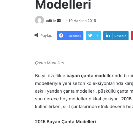
Modelleri
Bir
editör
10 Haziran 2015
e-
posta
Paylaş
Facebook
X
LinkedIn
göndermek
Çanta Modelleri
Bu yıl özellikle
bayan çanta modelleri
nde birb
modelleriyle yeni sezon koleksiyonlarında karşı
askılı yandan çanta modelleri, püsküllü çanta mo
son derece hoş modeller dikkat çekiyor.
2015 
kullanılırken, sırt çantalarında etnik desenli b
2015 Bayan Çanta Modelleri