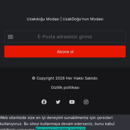
Uzakdoğu Modası | UzakDoğu'nun Modası
E-
Posta
adresinizi
giriniz
© Copyright 2026 Her Hakkı Saklıdır.
Gizlilik politikası
Facebook
X
YouTube
Instagram
Web sitemizde size en iyi deneyimi sunabilmemiz için çerezleri
kullanıyoruz. Bu siteyi kullanmaya devam ederseniz, bunu kabul
ettiğinizi varsayarız.
Tamam
Hayır
Gizlilik politikası