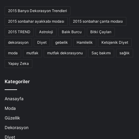
2015 Banyo Dekorasyon Trendleri
2015 sonbahar ayakkabı modası
2015 sonbahar çanta modası
2015 TREND
Astroloji
Balık Burcu
Bitki Çayları
dekorasyon
Diyet
gebelik
Hamilelik
Ketojenik Diyet
moda
mutfak
mutfak dekorasyonu
Saç bakımı
sağlık
Yapay Zeka
Kategoriler
Anasayfa
Moda
Güzellik
Dekorasyon
Diyet