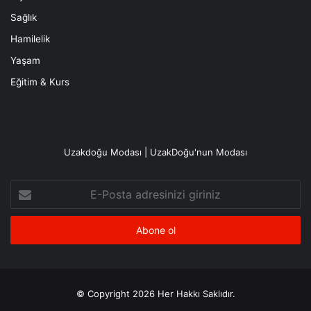
Sağlık
Hamilelik
Yaşam
Eğitim & Kurs
Uzakdoğu Modası | UzakDoğu'nun Modası
E-
Posta
adresinizi
giriniz
© Copyright 2026 Her Hakkı Saklıdır.