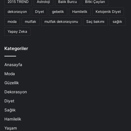
2015 TREND
Astroloji
Balık Burcu
Bitki Çayları
dekorasyon
Diyet
gebelik
Hamilelik
Ketojenik Diyet
moda
mutfak
mutfak dekorasyonu
Saç bakımı
sağlık
Yapay Zeka
Kategoriler
Anasayfa
Moda
Güzellik
Dekorasyon
Diyet
Sağlık
Hamilelik
Yaşam