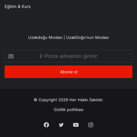
Eğitim & Kurs
Uzakdoğu Modası | UzakDoğu'nun Modası
E-
Posta
adresinizi
giriniz
© Copyright 2026 Her Hakkı Saklıdır.
Gizlilik politikası
Facebook
X
YouTube
Instagram