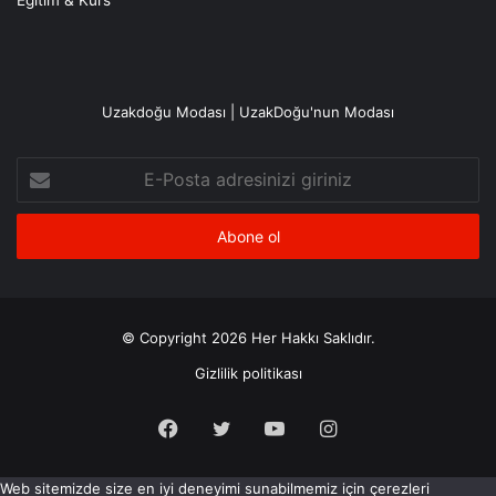
Eğitim & Kurs
Uzakdoğu Modası | UzakDoğu'nun Modası
E-
Posta
adresinizi
giriniz
© Copyright 2026 Her Hakkı Saklıdır.
Gizlilik politikası
Facebook
X
YouTube
Instagram
Web sitemizde size en iyi deneyimi sunabilmemiz için çerezleri