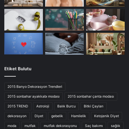
Etiket Bulutu
2015 Banyo Dekorasyon Trendleri
2015 sonbahar ayakkabı modası
2015 sonbahar çanta modası
2015 TREND
Astroloji
Balık Burcu
Bitki Çayları
dekorasyon
Diyet
gebelik
Hamilelik
Ketojenik Diyet
moda
mutfak
mutfak dekorasyonu
Saç bakımı
sağlık