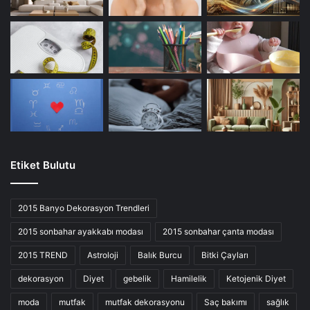
Etiket Bulutu
2015 Banyo Dekorasyon Trendleri
2015 sonbahar ayakkabı modası
2015 sonbahar çanta modası
2015 TREND
Astroloji
Balık Burcu
Bitki Çayları
dekorasyon
Diyet
gebelik
Hamilelik
Ketojenik Diyet
moda
mutfak
mutfak dekorasyonu
Saç bakımı
sağlık