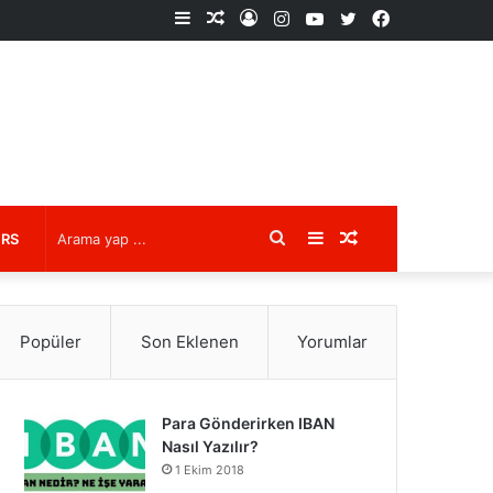
Kenar
Rastgele
Kayıt
Instagram
YouTube
X
Facebook
Bölmesi
Makale
Ol
Arama
Kenar
Rastgele
URS
yap
Bölmesi
Makale
Popüler
Son Eklenen
Yorumlar
...
Para Gönderirken IBAN
Nasıl Yazılır?
1 Ekim 2018