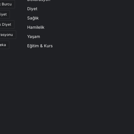
k Burcu
Diyet
iyet
Sağlık
k Diyet
Hamilelik
rasyonu
Yaşam
eka
Eğitim & Kurs