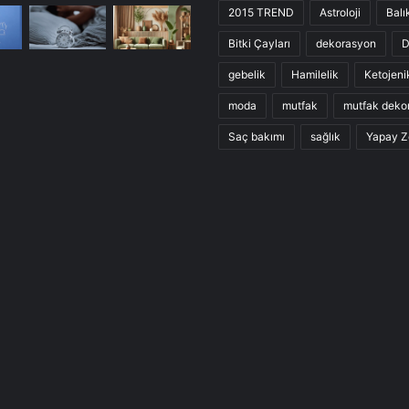
2015 TREND
Astroloji
Balı
Bitki Çayları
dekorasyon
D
gebelik
Hamilelik
Ketojeni
moda
mutfak
mutfak deko
Saç bakımı
sağlık
Yapay Z