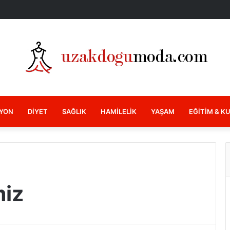
YON
DIYET
SAĞLIK
HAMILELIK
YAŞAM
EĞITIM & K
miz