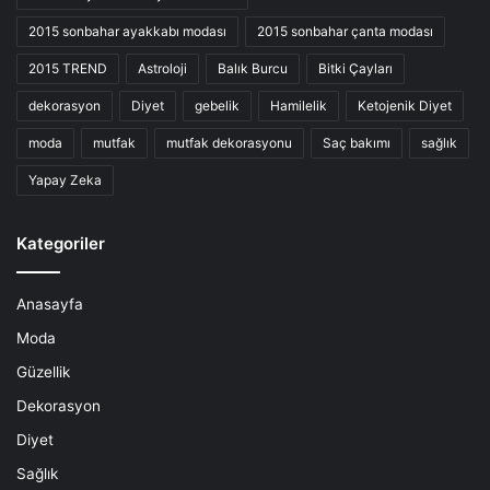
2015 sonbahar ayakkabı modası
2015 sonbahar çanta modası
2015 TREND
Astroloji
Balık Burcu
Bitki Çayları
dekorasyon
Diyet
gebelik
Hamilelik
Ketojenik Diyet
moda
mutfak
mutfak dekorasyonu
Saç bakımı
sağlık
Yapay Zeka
Kategoriler
Anasayfa
Moda
Güzellik
Dekorasyon
Diyet
Sağlık