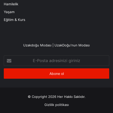
Hamilelik
Yaşam
Eğitim & Kurs
Uzakdoğu Modası | UzakDoğu'nun Modası
E-
Posta
adresinizi
giriniz
© Copyright 2026 Her Hakkı Saklıdır.
Gizlilik politikası