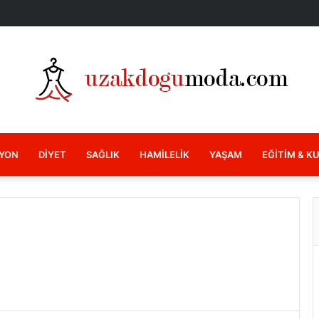
YON
DIYET
SAĞLIK
HAMILELIK
YAŞAM
EĞITIM & K