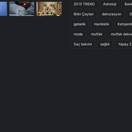
2015 TREND
Astroloji
Balı
Bitki Çayları
dekorasyon
D
gebelik
Hamilelik
Ketojeni
moda
mutfak
mutfak deko
Saç bakımı
sağlık
Yapay Z