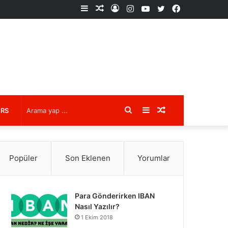
Kenar
Rastgele
Kayıt
Instagram
YouTube
X
Facebook
Bölmesi
Makale
Ol
Arama
Kenar
Rastgele
URS
yap
Bölmesi
Makale
Popüler
Son Eklenen
Yorumlar
...
Para Gönderirken IBAN
Nasıl Yazılır?
1 Ekim 2018