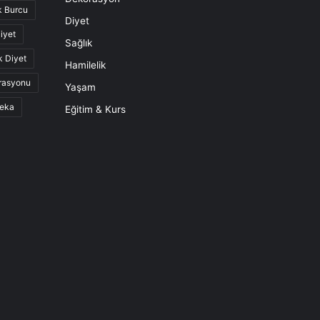
k Burcu
Diyet
iyet
Sağlık
k Diyet
Hamilelik
rasyonu
Yaşam
eka
Eğitim & Kurs