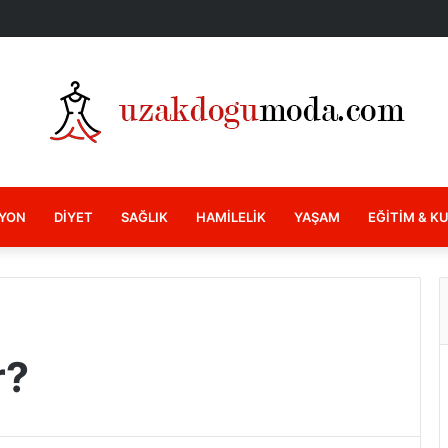
YON
DIYET
SAĞLIK
HAMILELIK
YAŞAM
EĞITIM & K
r?