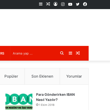
Kenar
Rastgele
Kayıt
Instagram
YouTube
X
Facebook
Bölmesi
Makale
Ol
Arama
Kenar
Rastgele
URS
yap
Bölmesi
Makale
Popüler
Son Eklenen
Yorumlar
...
Para Gönderirken IBAN
Nasıl Yazılır?
1 Ekim 2018