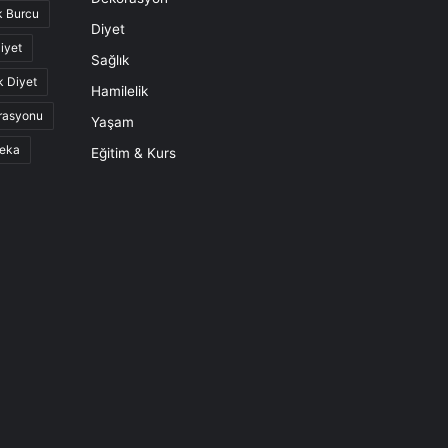
k Burcu
Diyet
iyet
Sağlık
k Diyet
Hamilelik
rasyonu
Yaşam
eka
Eğitim & Kurs