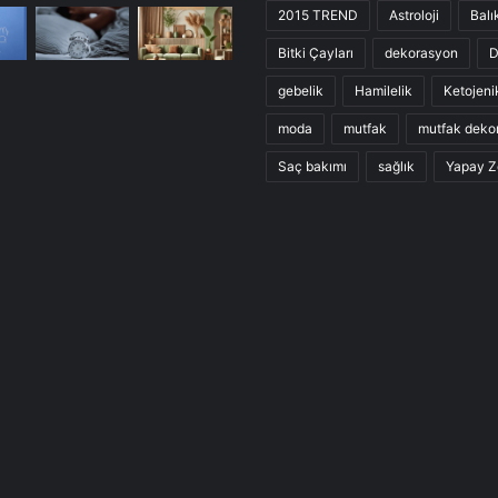
2015 TREND
Astroloji
Balı
Bitki Çayları
dekorasyon
D
gebelik
Hamilelik
Ketojeni
moda
mutfak
mutfak deko
Saç bakımı
sağlık
Yapay Z