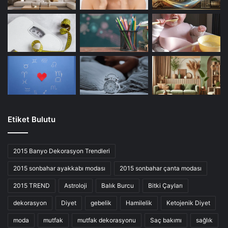
Etiket Bulutu
2015 Banyo Dekorasyon Trendleri
2015 sonbahar ayakkabı modası
2015 sonbahar çanta modası
2015 TREND
Astroloji
Balık Burcu
Bitki Çayları
dekorasyon
Diyet
gebelik
Hamilelik
Ketojenik Diyet
moda
mutfak
mutfak dekorasyonu
Saç bakımı
sağlık