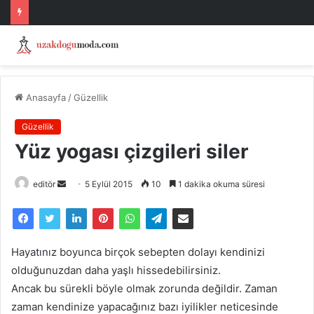
Anasayfa
/
Güzellik
Güzellik
Yüz yogası çizgileri siler
Bir
editör
5 Eylül 2015
10
1 dakika okuma süresi
e-
posta
göndermek
Hayatınız boyunca birçok sebepten dolayı kendinizi
olduğunuzdan daha yaşlı hissedebilirsiniz.
Ancak bu sürekli böyle olmak zorunda değildir. Zaman
zaman kendinize yapacağınız bazı iyilikler neticesinde