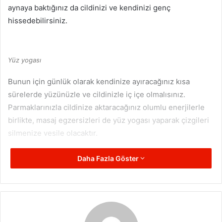
aynaya baktığınız da cildinizi ve kendinizi genç
hissedebilirsiniz.
Yüz yogası
Bunun için günlük olarak kendinize ayıracağınız kısa
sürelerde yüzünüzle ve cildinizle iç içe olmalısınız.
Parmaklarınızla cildinize aktaracağınız olumlu enerjilerle
birlikte, masaj egzersizleri de yüz yogası yaparak çizgileri
silmenize vesile olacaktır.
Daha Fazla Göster
Göz çevresini gergin dudarak, dudaklarda kalem
yuvarlayarak veya yanakları şişirerek yapacağınız birtakım
hareketler sayesinde kaslarınız yeniden canlanacak ve