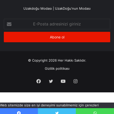
Uzakdoğu Modası | UzakDoğu'nun Modası
E-
Posta
adresinizi
giriniz
© Copyright 2026 Her Hakkı Saklıdır.
Gizlilik politikası
Facebook
X
YouTube
Instagram
Web sitemizde size en iyi deneyimi sunabilmemiz için çerezleri
kullanıyoruz. Bu siteyi kullanmaya devam ederseniz, bunu kabul