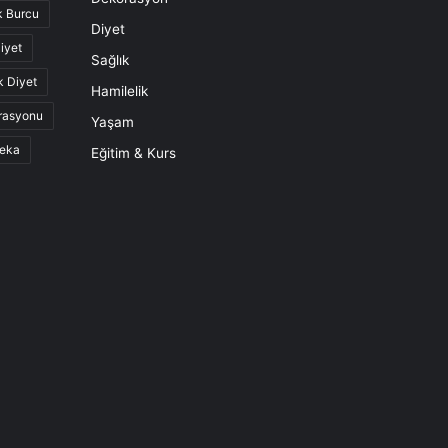
k Burcu
Diyet
iyet
Sağlık
k Diyet
Hamilelik
rasyonu
Yaşam
eka
Eğitim & Kurs