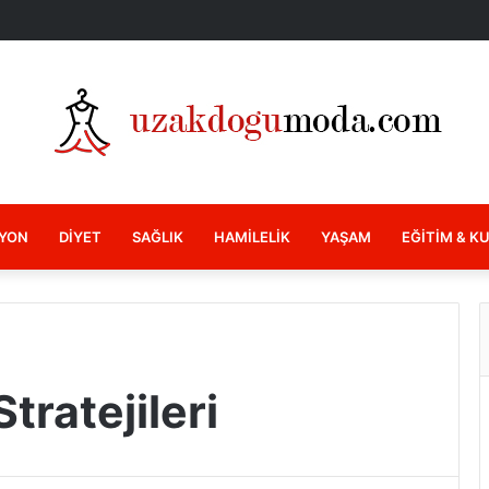
YON
DIYET
SAĞLIK
HAMILELIK
YAŞAM
EĞITIM & K
tratejileri