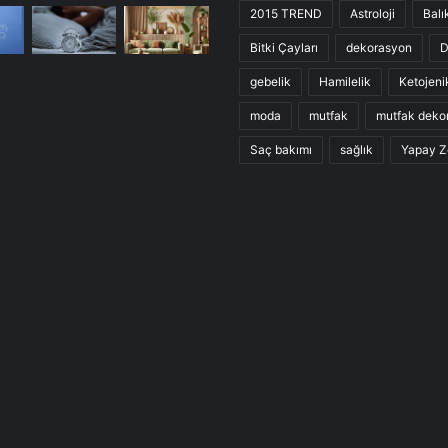
2015 TREND
Astroloji
Balı
Bitki Çayları
dekorasyon
D
gebelik
Hamilelik
Ketojeni
moda
mutfak
mutfak deko
Saç bakımı
sağlık
Yapay Z