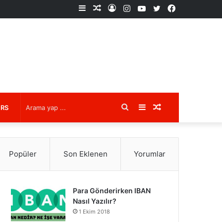
Kenar
Rastgele
Kayıt
Instagram
YouTube
X
Facebook
Bölmesi
Makale
Ol
Arama
Kenar
Rastgele
URS
yap
Bölmesi
Makale
Popüler
Son Eklenen
Yorumlar
...
Para Gönderirken IBAN
Nasıl Yazılır?
1 Ekim 2018