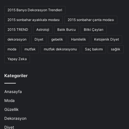
2015 Banyo Dekorasyon Trendleri
2015 sonbahar ayakkabı modası
2015 sonbahar çanta modası
2015 TREND
Astroloji
Balık Burcu
Bitki Çayları
dekorasyon
Diyet
gebelik
Hamilelik
Ketojenik Diyet
moda
mutfak
mutfak dekorasyonu
Saç bakımı
sağlık
Yapay Zeka
Kategoriler
Anasayfa
Moda
Güzellik
Dekorasyon
Diyet