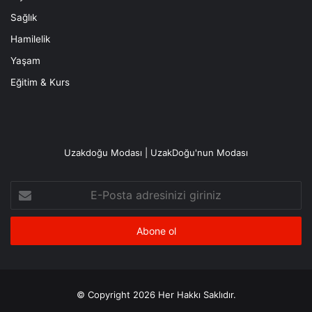
Sağlık
Hamilelik
Yaşam
Eğitim & Kurs
Uzakdoğu Modası | UzakDoğu'nun Modası
E-
Posta
adresinizi
giriniz
© Copyright 2026 Her Hakkı Saklıdır.