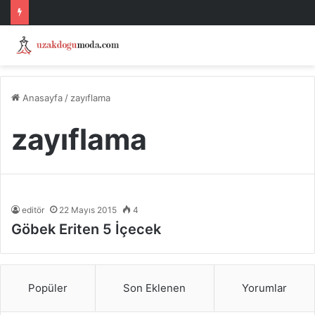
Anasayfa
/
zayıflama
zayıflama
editör
22 Mayıs 2015
4
Göbek Eriten 5 İçecek
Popüler
Son Eklenen
Yorumlar