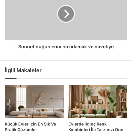
hazırlamak
ve
davetiye
Sünnet düğünlerini hazırlamak ve davetiye
İlgili Makaleler
Mutfak Dekorasyonunda Duvar Kağıtları
Küçük Evler İçin En Şık Ve
Evlerde İlginç Renk
Mutfak dekorasyonunda duvar kağıtları
ile ilgili birçok
Pratik Çözümler
Kombinleri İle Tarzınızı Öne