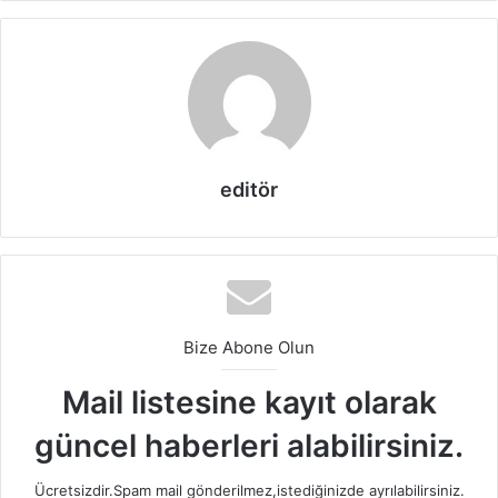
editör
Bize Abone Olun
Mutfak Dekorasyonunda Duvar Kağıtları
Mail listesine kayıt olarak
güncel haberleri alabilirsiniz.
Mutfak dekorasyonunda duvar kağıtları
konusunda tercih
yaparken, öncelikle mutfağınızda hakim olan dekorasyon
Ücretsizdir.Spam mail gönderilmez,istediğinizde ayrılabilirsiniz.
trendini göz önüne almanız gerekmektedir. Mutfağınızın