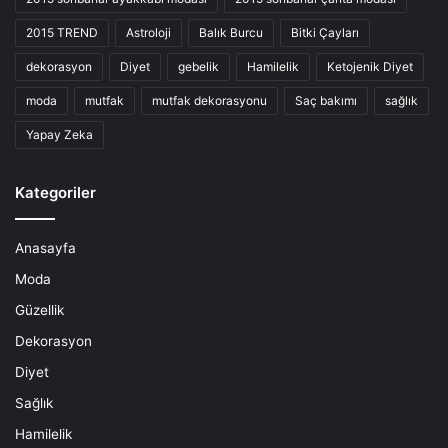
2015 TREND
Astroloji
Balık Burcu
Bitki Çayları
dekorasyon
Diyet
gebelik
Hamilelik
Ketojenik Diyet
moda
mutfak
mutfak dekorasyonu
Saç bakımı
sağlık
Yapay Zeka
Kategoriler
Anasayfa
Moda
Güzellik
Dekorasyon
Diyet
Sağlık
Hamilelik