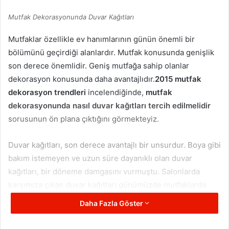
Mutfak Dekorasyonunda Duvar Kağıtları
Mutfaklar özellikle ev hanımlarının günün önemli bir
bölümünü geçirdiği alanlardır. Mutfak konusunda genişlik
son derece önemlidir. Geniş mutfağa sahip olanlar
dekorasyon konusunda daha avantajlıdır.
2015 mutfak
dekorasyon trendleri
incelendiğinde,
mutfak
dekorasyonunda nasıl duvar kağıtları tercih edilmelidir
sorusunun ön plana çıktığını görmekteyiz.
Duvar kağıtları, son derece avantajlı bir unsurdur. Boya gibi
bakım istemeyen ve uzun süre dayanıklı olan duvar
kağıtları, bir döneme damgasını vurmuştu. Salonlarda
karşımıza çıkan duvar kağıtları günümüzde mutfaklarda
sıkça görülmektedir.
Mutfak dekorasyonunda duvar
Daha Fazla Göster
kağıtları
tercih ederken dikkatli olunmalıdır.