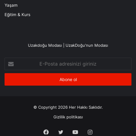
Yaşam
Eğitim & Kurs
Uzakdoğu Modası | UzakDoğu'nun Modası
E-
Posta
adresinizi
giriniz
© Copyright 2026 Her Hakkı Saklıdır.
Gizlilik politikası
Facebook
X
YouTube
Instagram