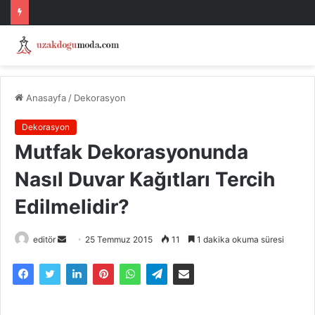
Anasayfa
/
Dekorasyon
Dekorasyon
Mutfak Dekorasyonunda
Nasıl Duvar Kağıtları Tercih
Edilmelidir?
Bir
editör
25 Temmuz 2015
11
1 dakika okuma süresi
e-
posta
göndermek