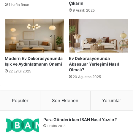
Çıkarın
tercih bulunmaktadır. Yüzlerce renk ve model seçeneği
1 hafta önce
9 Aralık 2025
bulunan bu konuda dikkatli bir şekilde karar vermelisiniz.
Bunun yanı sıra tercih ettiğiniz duvar kağıdının kaliteli
olmasına ve düzgün bir şekilde uygulanmasına da özen
göstermelisiniz.
2015 mutfak dekorasyonu
mutfak
Modern Ev Dekorasyonunda
Ev Dekorasyonunda
Işık ve Aydınlatmanın Önemi
Aksesuar Yerleşimi Nasıl
mutfak dekorasyonunda nasıl duvar kağıtları
Olmalı?
22 Eylül 2025
tercih edilmelidir
20 Ağustos 2025
Popüler
Son Eklenen
Yorumlar
Para Gönderirken IBAN Nasıl Yazılır?
1 Ekim 2018