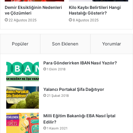
Demir Eksikliğinin Nedenleri
Kilo Kaybı Belirtileri Hangi
ve Çözümleri
Hastalığı Gösterir?
22 Ağustos 2025
8 Ağustos 2025
Popüler
Son Eklenen
Yorumlar
Para Gönderirken IBAN Nasıl Yazılır?
1 Ekim 2018
Yalancı Portakal Şifa Dağıtıyor
21 Şubat 2018
Milli Eğitim Bakanlığı EBA Nasıl İptal
Edilir?
1 Kasım 2021