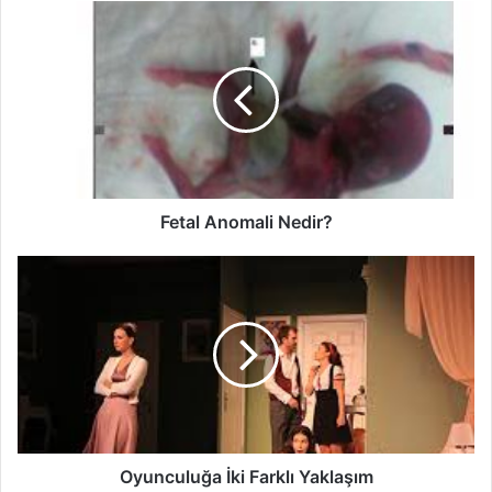
Fetal
Prolaktin hormonu normal durumlarda fazla olan kişi
Anomali
bayanlar gebelik yaşamasının dışında da bazı etkenler
Nedir?
prolaktinin seviyesinin yükselmesine sebep olmaktadır. Bu
etkenlerden en iyi şekilde kurtulmak prolaktin
hormonunun düşmesine neden olabilmektedir. Peki,
prolaktin hormonu nasıl düşer?
sorusunun cevabı
belirtilen etkilerden uzak kalmaktır. Tıp dilinde süt üretici
hormon adı ile tanımlanmış olan prolaktin hormonu hipofiz
Fetal Anomali Nedir?
bezinden salgılanmamaktadır. Bununla beraber rahimdeki
Oyunculuğa
dokudan da salgılanır. Bu hormonun düzensiz şekilde
İki
ortaya çıkarılması yumurtlama fonksiyonu ve kısaca adet
Farklı
döngüsünün düzenli şekilde olmasından sorumlu
Yaklaşım
olmaktadır.
Prolaktin hormonu
Oyunculuğa İki Farklı Yaklaşım
prolaktin hormonu nasıl düşer