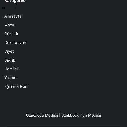
Kategoriler
Anasayfa
Moda
Güzellik
Dekorasyon
Diyet
Sağlık
Hamilelik
Yaşam
Eğitim & Kurs
Uzakdoğu Modası | UzakDoğu'nun Modası