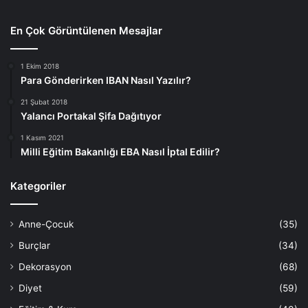
En Çok Görüntülenen Mesajlar
1 Ekim 2018
Para Gönderirken IBAN Nasıl Yazılır?
21 Şubat 2018
Yalancı Portakal Şifa Dağıtıyor
1 Kasım 2021
Milli Eğitim Bakanlığı EBA Nasıl İptal Edilir?
Kategoriler
Anne-Çocuk
(35)
Burçlar
(34)
Dekorasyon
(68)
Diyet
(59)