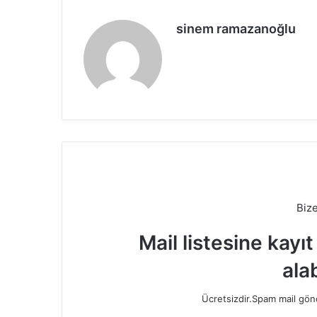
sinem ramazanoğlu
Biz
Mail listesine kayı
alab
Ücretsizdir.Spam mail gönde