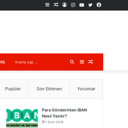
Kenar
Rastgele
Kayıt
Instagram
YouTube
X
Facebook
Bölmesi
Makale
Ol
Arama
Kenar
Rastgele
URS
yap
Bölmesi
Makale
Popüler
Son Eklenen
Yorumlar
...
Para Gönderirken IBAN
Nasıl Yazılır?
1 Ekim 2018