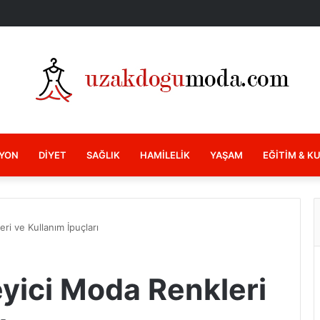
YON
DIYET
SAĞLIK
HAMILELIK
YAŞAM
EĞITIM & K
ri ve Kullanım İpuçları
eyici Moda Renkleri