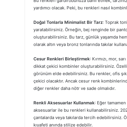
Bu renkleri gardırobunuza dahil etmek, tarzın
yardımcı olacak. Peki, bu renkleri nasıl kombin
Doğal Tonlarla Minimalist Bir Tarz
: Toprak tonl
yaratabilirsiniz. Örneğin, bej renginde bir pant
oluşturabilirsiniz. Bu tarz, günlük yaşamda he
olarak altın veya bronz tonlarında takılar kulla
Cesur Renkleri Birleştirmek
: Kırmızı, mor, sar
dikkat çekici kombinler oluşturabilirsiniz. Özell
görünüm elde edebilirsiniz. Bu renkler, ofis ş
çekici olacaktır. Ancak cesur renk kombinlerin
diğer renkler daha nötr ve sade olmalıdır.
Renkli Aksesuarlar Kullanmak
: Eğer tamamen c
aksesuarlar ile bu renkleri kullanabilirsiniz. 20
çantalarda veya takılarda tercih edebilirsiniz. 
kıyafeti anında stilize edebilir.