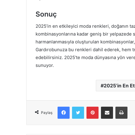
Sonuç
2025’in en etkileyici moda renkleri, doğanın ta
kombinasyonlarına kadar geniş bir yelpazede s
harmanlanmasıyla oluşturulan kombinasyonlar,
Gardırobunuza bu renkleri dahil ederek, hem tr
edebilirsiniz. 2025’te moda dünyasına yön ver
sunuyor.
2025’in En Et
Facebook
X
Pinterest
E-Posta ile paylaş
Yazd
Paylaş