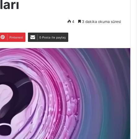
ları
4
3 dakika okuma süresi
Pinterest
E-Posta ile paylaş