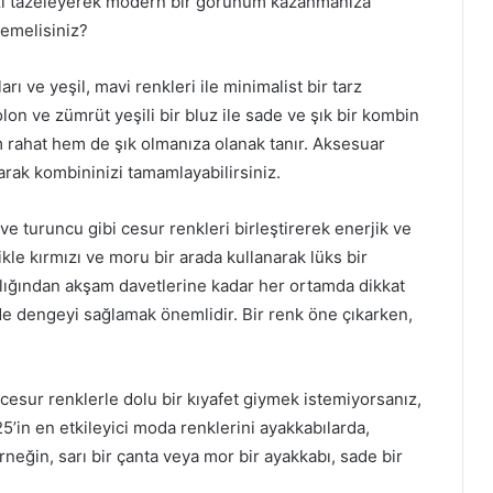
ızı tazeleyerek modern bir görünüm kazanmanıza
lemelisiniz?
arı ve yeşil, mavi renkleri ile minimalist bir tarz
olon ve zümrüt yeşili bir bluz ile sade ve şık bir kombin
m rahat hem de şık olmanıza olanak tanır. Aksesuar
narak kombininizi tamamlayabilirsiniz.
ı ve turuncu gibi cesur renkleri birleştirerek enerjik ve
ikle kırmızı ve moru bir arada kullanarak lüks bir
ıklığından akşam davetlerine kadar her ortamda dikkat
de dengeyi sağlamak önemlidir. Bir renk öne çıkarken,
esur renklerle dolu bir kıyafet giymek istemiyorsanız,
25’in en etkileyici moda renklerini ayakkabılarda,
Örneğin, sarı bir çanta veya mor bir ayakkabı, sade bir