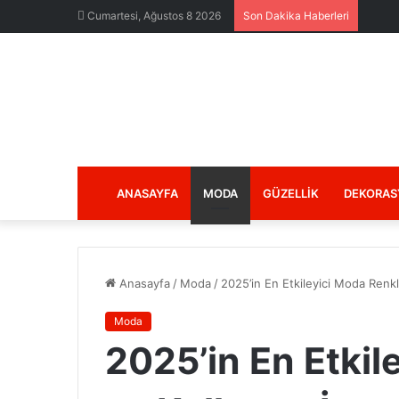
Cumartesi, Ağustos 8 2026
Son Dakika Haberleri
ANASAYFA
MODA
GÜZELLIK
DEKORAS
Anasayfa
/
Moda
/
2025’in En Etkileyici Moda Renkle
Moda
2025’in En Etkil