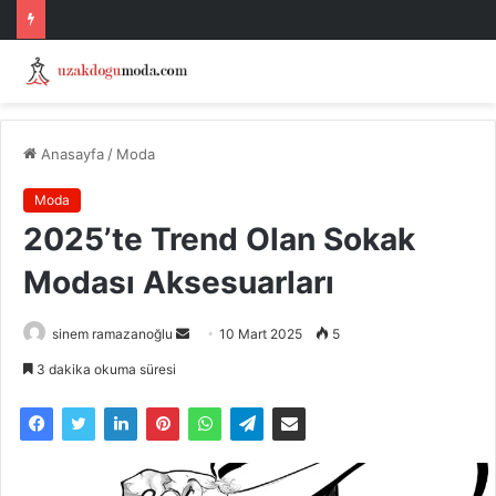
Anasayfa
/
Moda
Moda
2025’te Trend Olan Sokak
Modası Aksesuarları
Bir
sinem ramazanoğlu
10 Mart 2025
5
e-
3 dakika okuma süresi
posta
göndermek