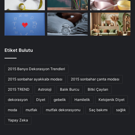
Etiket Bulutu
2015 Banyo Dekorasyon Trendleri
2015 sonbahar ayakkabı modası
2015 sonbahar çanta modası
2015 TREND
Astroloji
Balık Burcu
Bitki Çayları
dekorasyon
Diyet
gebelik
Hamilelik
Ketojenik Diyet
moda
mutfak
mutfak dekorasyonu
Saç bakımı
sağlık
Yapay Zeka