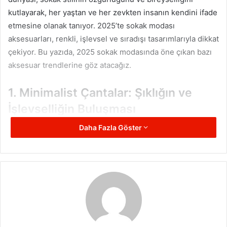
kutlayarak, her yaştan ve her zevkten insanın kendini ifade
etmesine olanak tanıyor. 2025’te sokak modası
aksesuarları, renkli, işlevsel ve sıradışı tasarımlarıyla dikkat
çekiyor. Bu yazıda, 2025 sokak modasında öne çıkan bazı
aksesuar trendlerine göz atacağız.
1. Minimalist Çantalar: Şıklığın ve
İşlevselliğin Buluşması
Daha Fazla Göster
Çantalar, sokak modasında sadece eşyalarımızı taşımanın
ötesinde, kişiliğimizi yansıttığımız önemli bir aksesuar
haline gelmiştir. 2025 sokak modası çanta trendlerinde,
minimalizm ön planda. Küçük, kompakt ve işlevsel çantalar,
her geçen yıl daha fazla tercih ediliyor. Bu çantalar,
özellikle düz renklerde ve sade tasarımlarla karşımıza
çıkıyor. İnce deriden yapılmış çantalar, estetik açıdan şıklık
sunarken, pratikliğiyle de kullanıcı dostu bir deneyim