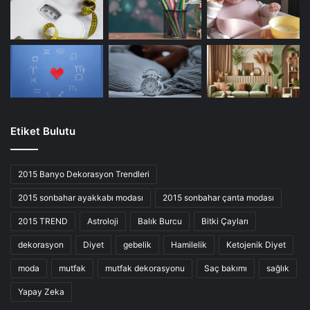
Etiket Bulutu
2015 Banyo Dekorasyon Trendleri
2015 sonbahar ayakkabı modası
2015 sonbahar çanta modası
2015 TREND
Astroloji
Balık Burcu
Bitki Çayları
dekorasyon
Diyet
gebelik
Hamilelik
Ketojenik Diyet
moda
mutfak
mutfak dekorasyonu
Saç bakımı
sağlık
Yapay Zeka