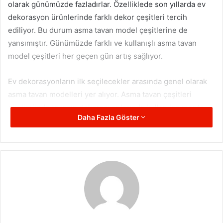
olarak günümüzde fazladırlar. Özelliklede son yıllarda ev
dekorasyon ürünlerinde farklı dekor çeşitleri tercih
ediliyor. Bu durum asma tavan model çeşitlerine de
yansımıştır. Günümüzde farklı ve kullanışlı asma tavan
model çeşitleri her geçen gün artış sağlıyor.
Ev dekorasyonların ilk seçilecekler arasında genel olarak
asma tavan modelleri yer alıyor. Asma tavan çeşitleri
günümüzde tavanın dekorasyonlarında kullanılan monte
Daha Fazla Göster
işlemleridir. Genel olarak ışıklı sistemlerde kullanılır. Asma
tavan modelleri arasında genel olarak ev uygun olan
tasarım çeşitleri tercih ediliyor. Bu yüzde de günümüzde
farklı asma tavan modelleri
oldukça fazladır. Evlerine
farklı boyutlar katacak asma tavan model çeşitlerine birkaç
örnek olarak şunlar sunulabilir;
Küme Aydınlatma Asma Tavanlar