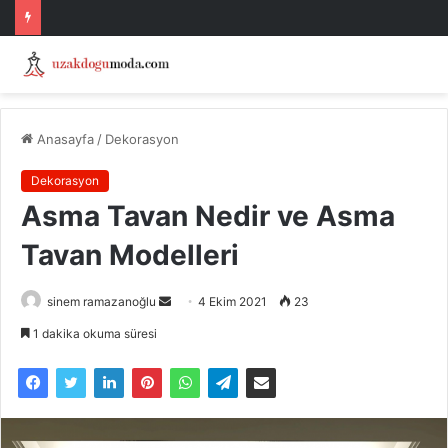
Anasayfa
/
Dekorasyon
Dekorasyon
Asma Tavan Nedir ve Asma
Tavan Modelleri
Bir
sinem ramazanoğlu
4 Ekim 2021
23
e-
1 dakika okuma süresi
posta
göndermek