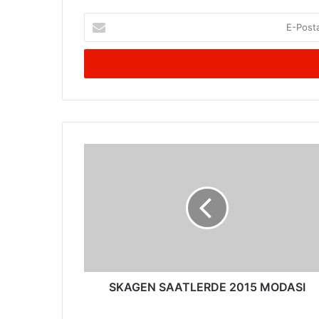
E-
Posta
adresinizi
giriniz
SKAGEN
SAATLERDE
2015
MODASI
SKAGEN SAATLERDE 2015 MODASI