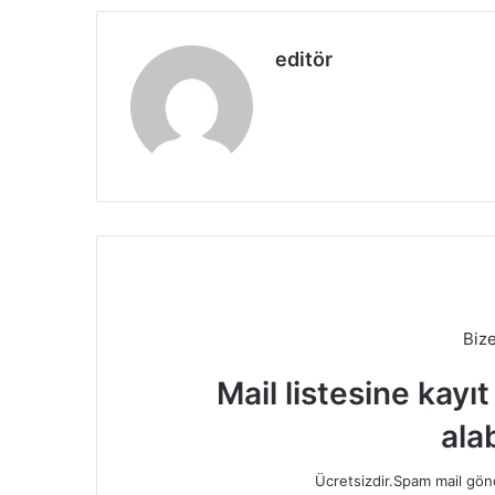
editör
Biz
Mail listesine kayı
alab
Ücretsizdir.Spam mail gönde