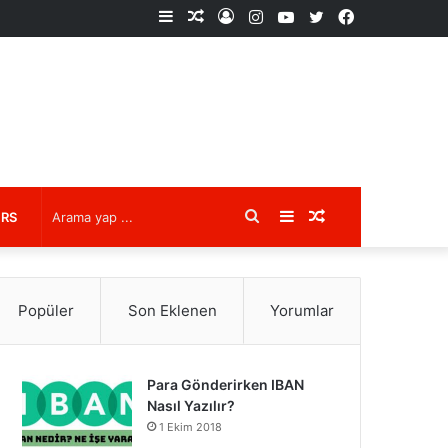
Kenar
Rastgele
Kayıt
Instagram
YouTube
X
Facebook
Bölmesi
Makale
Ol
Arama
Kenar
Rastgele
URS
yap
Bölmesi
Makale
Popüler
Son Eklenen
Yorumlar
...
Para Gönderirken IBAN
Nasıl Yazılır?
1 Ekim 2018