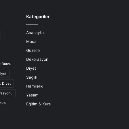
Kategoriler
Anasayfa
Moda
Güzellik
Dekorasyon
k Burcu
Diyet
iyet
Sağlık
k Diyet
Hamilelik
rasyonu
Yaşam
eka
Eğitim & Kurs