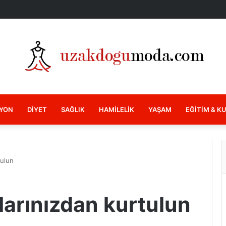
YON
DIYET
SAĞLIK
HAMILELIK
YAŞAM
EĞITIM & K
tulun
larınızdan kurtulun