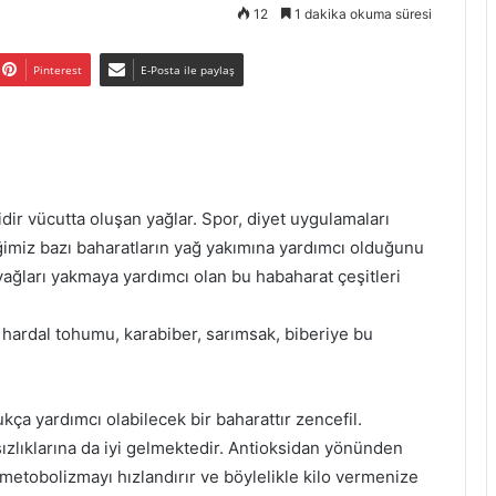
12
1 dakika okuma süresi
Pinterest
E-Posta ile paylaş
idir vücutta oluşan yağlar. Spor, diyet uygulamaları
ğimiz bazı baharatların yağ yakımına yardımcı olduğunu
ağları yakmaya yardımcı olan bu habaharat çeşitleri
, hardal tohumu, karabiber, sarımsak, biberiye bu
kça yardımcı olabilecek bir baharattır zencefil.
sızlıklarına da iyi gelmektedir. Antioksidan yönünden
metobolizmayı hızlandırır ve böylelikle kilo vermenize