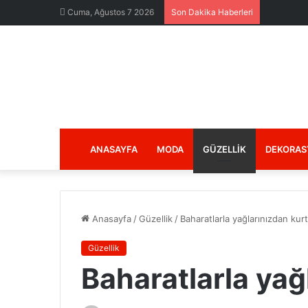
Cuma, Ağustos 7 2026
Son Dakika Haberleri
ANASAYFA
MODA
GÜZELLIK
DEKORAS
Anasayfa
/
Güzellik
/
Baharatlarla yağlarınızdan kur
Güzellik
Baharatlarla yağ