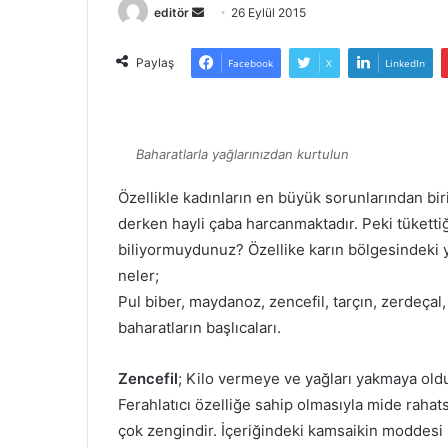
Bir
editör
26 Eylül 2015
e-
posta
Paylaş
Facebook
X
LinkedIn
göndermek
Baharatlarla yağlarınızdan kurtulun
Özellikle kadınların en büyük sorunlarından bir
derken hayli çaba harcanmaktadır. Peki tüketti
biliyormuydunuz? Özellike karın bölgesindeki y
neler;
Pul biber, maydanoz, zencefil, tarçın, zerdeçal
baharatların başlıcaları.
Zencefil
; Kilo vermeye ve yağları yakmaya oldu
Ferahlatıcı özelliğe sahip olmasıyla mide rahat
çok zengindir. İçeriğindeki kamsaikin moddesi 