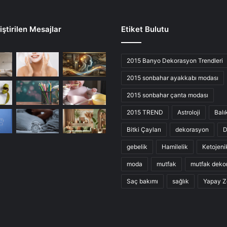
ştirilen Mesajlar
Etiket Bulutu
2015 Banyo Dekorasyon Trendleri
2015 sonbahar ayakkabı modası
2015 sonbahar çanta modası
2015 TREND
Astroloji
Balı
Bitki Çayları
dekorasyon
D
gebelik
Hamilelik
Ketojeni
moda
mutfak
mutfak deko
Saç bakımı
sağlık
Yapay Z