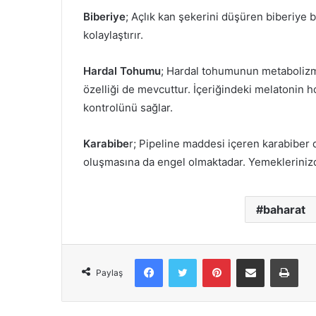
Biberiye
; Açlık kan şekerini düşüren biberiye b
kolaylaştırır.
Hardal Tohumu
; Hardal tohumunun metabolizmay
özelliği de mevcuttur. İçeriğindeki melatonin h
kontrolünü sağlar.
Karabibe
r; Pipeline maddesi içeren karabiber 
oluşmasına da engel olmaktadar. Yemeklerinizd
baharat
Facebook
X
Pinterest
E-Posta ile paylaş
Yazd
Paylaş