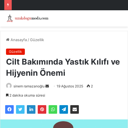
Anasayfa
/
Güzellik
Güzellik
Cilt Bakımında Yastık Kılıfı ve
Hijyenin Önemi
Bir
sinem ramazanoğlu
19 Ağustos 2025
2
e-
2 dakika okuma süresi
posta
göndermek