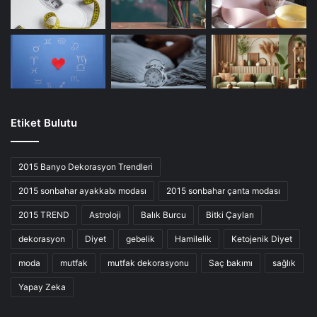
Etiket Bulutu
2015 Banyo Dekorasyon Trendleri
2015 sonbahar ayakkabı modası
2015 sonbahar çanta modası
2015 TREND
Astroloji
Balık Burcu
Bitki Çayları
dekorasyon
Diyet
gebelik
Hamilelik
Ketojenik Diyet
moda
mutfak
mutfak dekorasyonu
Saç bakımı
sağlık
Yapay Zeka