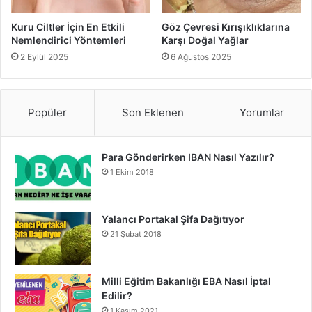
Kısacası, cilt bakımı sadece sabah ve akşam uygulanan
Kuru Ciltler İçin En Etkili
Göz Çevresi Kırışıklıklarına
rutinlerden ibaret değildir. Yattığımız yastığın temizliği ve
Nemlendirici Yöntemleri
Karşı Doğal Yağlar
hijyenine dikkat etmek, cilt bakımının görünmez ama etkili
2 Eylül 2025
6 Ağustos 2025
bir adımıdır. Bu küçük ama önemli alışkanlık, zamanla
cildinizde fark edilir bir iyileşme sağlayacak ve cilt bakım
ürünlerinizin etkisini artıracaktır.
Popüler
Son Eklenen
Yorumlar
Cilt Bakımı
Cilt Bakımında Hijyenin Önemi
Para Gönderirken IBAN Nasıl Yazılır?
1 Ekim 2018
Cilt Bakımında Yastık Kılıfı
Yalancı Portakal Şifa Dağıtıyor
21 Şubat 2018
Milli Eğitim Bakanlığı EBA Nasıl İptal
Edilir?
1 Kasım 2021