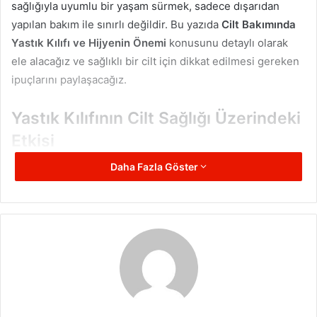
sağlığıyla uyumlu bir yaşam sürmek, sadece dışarıdan
yapılan bakım ile sınırlı değildir. Bu yazıda
Cilt Bakımında
Yastık Kılıfı ve Hijyenin Önemi
konusunu detaylı olarak
ele alacağız ve sağlıklı bir cilt için dikkat edilmesi gereken
ipuçlarını paylaşacağız.
Yastık Kılıfının Cilt Sağlığı Üzerindeki
Etkisi
Daha Fazla Göster
Yastık kılıfı, cildimizle en uzun süre temas eden tekstil
ürünlerinden biridir. Özellikle gece uyurken yüzümüz
sürekli yastığa temas eder. Bu temas sırasında cilt, ter, yağ
ve makyaj kalıntılarıyla doğrudan yastık kılıfına geçer.
Zamanla bu birikimler ciltte gözenek tıkanıklığına, siyah
nokta ve sivilce oluşumuna yol açabilir.
Buna ek olarak, yastık kılıflarında biriken bakteriler ve toz
akarları ciltte irritasyona ve hassasiyet oluşmasına neden