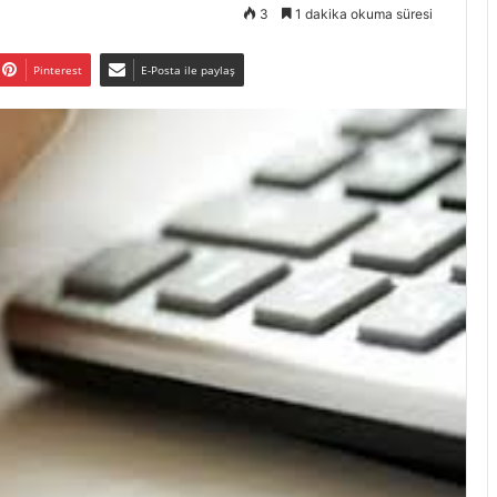
3
1 dakika okuma süresi
Pinterest
E-Posta ile paylaş