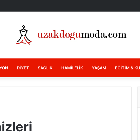
YON
DIYET
SAĞLIK
HAMILELIK
YAŞAM
EĞITIM & K
izleri