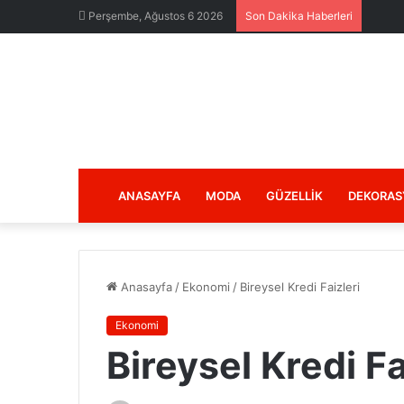
Perşembe, Ağustos 6 2026
Son Dakika Haberleri
ANASAYFA
MODA
GÜZELLIK
DEKORAS
Anasayfa
/
Ekonomi
/
Bireysel Kredi Faizleri
Ekonomi
Bireysel Kredi Fa