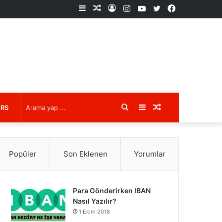
Kenar
Rastgele
Kayıt
Instagram
YouTube
X
Facebook
Bölmesi
Makale
Ol
Arama
Kenar
Rastgele
URS
yap
Bölmesi
Makale
Popüler
Son Eklenen
Yorumlar
...
Para Gönderirken IBAN
Nasıl Yazılır?
1 Ekim 2018