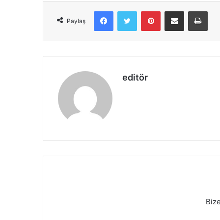
Facebook
X
Pinterest
E-Posta ile paylaş
Yazd
Paylaş
editör
Biz