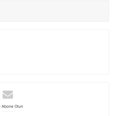
ır
e Abone Olun