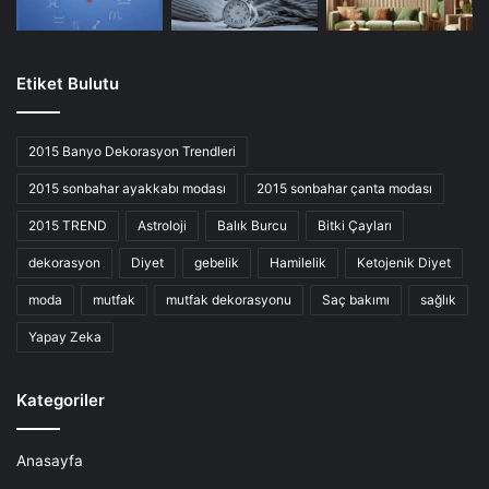
Etiket Bulutu
2015 Banyo Dekorasyon Trendleri
2015 sonbahar ayakkabı modası
2015 sonbahar çanta modası
2015 TREND
Astroloji
Balık Burcu
Bitki Çayları
dekorasyon
Diyet
gebelik
Hamilelik
Ketojenik Diyet
moda
mutfak
mutfak dekorasyonu
Saç bakımı
sağlık
Yapay Zeka
Kategoriler
Anasayfa