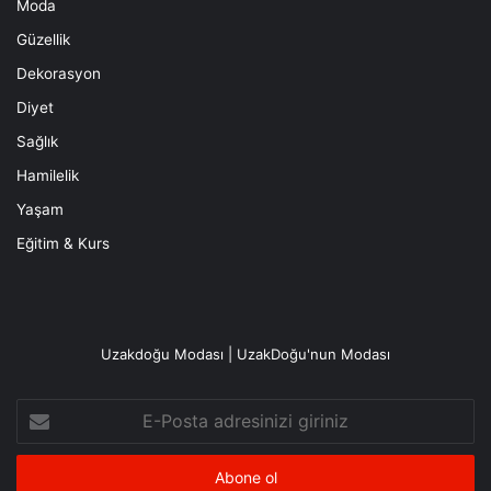
Moda
Güzellik
Dekorasyon
Diyet
Sağlık
Hamilelik
Yaşam
Eğitim & Kurs
Uzakdoğu Modası | UzakDoğu'nun Modası
E-
Posta
adresinizi
giriniz