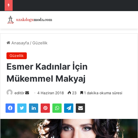
Anasayfa
/
Güzellik
Güzellik
Esmer Kadınlar İçin
Mükemmel Makyaj
Bir
editör
4 Haziran 2018
23
1 dakika okuma süresi
e-
posta
göndermek