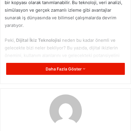
bir kopyası olarak tanımlanabilir. Bu teknoloji, veri analizi,
simülasyon ve gerçek zamanlı izleme gibi avantajlar
sunarak iş dünyasında ve bilimsel çalışmalarda devrim
yaratıyor.
Peki,
Dijital İkiz Teknolojisi
neden bu kadar önemli ve
gelecekte bizi neler bekliyor? Bu yazıda, dijital ikizlerin
önemini, kullanım alanlarını ve gelecekteki potansiyelini
ele alacağız.
Daha Fazla Göster
Dijital İkiz Teknolojisinin Önemi
Dijital ikizler, gerçek dünyadaki varlıkların dijital
temsillerini oluşturarak, şirketlere ve araştırmacılara büyük
avantajlar sağlıyor. İşte bu teknolojinin öne çıkan faydaları:
Verimlilik Artışı
: Fabrikalarda makinelerin dijital
ikizleri oluşturularak, performans analizleri