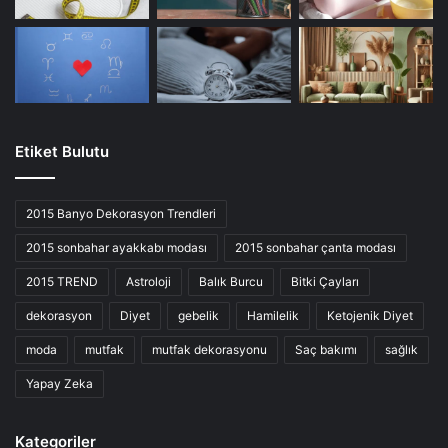
Etiket Bulutu
2015 Banyo Dekorasyon Trendleri
2015 sonbahar ayakkabı modası
2015 sonbahar çanta modası
2015 TREND
Astroloji
Balık Burcu
Bitki Çayları
dekorasyon
Diyet
gebelik
Hamilelik
Ketojenik Diyet
moda
mutfak
mutfak dekorasyonu
Saç bakımı
sağlık
Yapay Zeka
Kategoriler