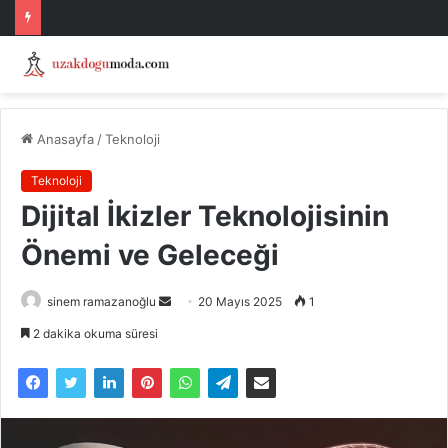
Anasayfa
/
Teknoloji
Teknoloji
Dijital İkizler Teknolojisinin
Önemi ve Geleceği
Bir
sinem ramazanoğlu
20 Mayıs 2025
1
e-
2 dakika okuma süresi
posta
göndermek