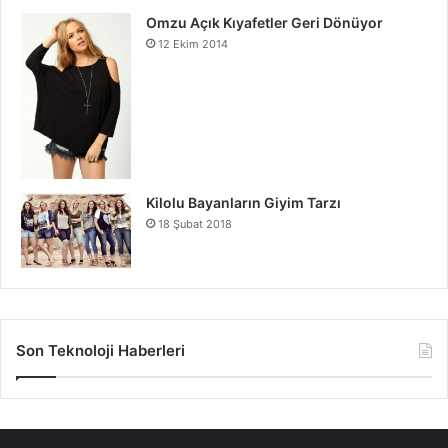
Dijital İkizler Teknolojisinin Geleceği
Omzu Açık Kıyafetler Geri Dönüyor
Dijital İkizler Teknolojisinin Önemi
12 Ekim 2014
Kilolu Bayanların Giyim Tarzı
18 Şubat 2018
Son Teknoloji Haberleri