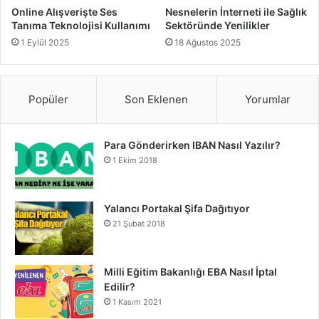
ederek karbon ayak izini azaltacak.
Online Alışverişte Ses
Nesnelerin İnterneti ile Sağlık
Otonom Sistemler
: Kendi kendine araç kullanan
Tanıma Teknolojisi Kullanımı
Sektöründe Yenilikler
otomobiller ve drone’lar, dijital ikizler sayesinde daha
1 Eylül 2025
18 Ağustos 2025
güvenli ve verimli hale gelecek.
Sonuç olarak,
Dijital İkiz Teknolojisi
giderek daha fazla
Popüler
Son Eklenen
Yorumlar
sektörde benimseniyor ve geleceğin akıllı sistemlerinin
temelini oluşturuyor. Şirketler ve bireyler, bu teknolojinin
Para Gönderirken IBAN Nasıl Yazılır?
sunduğu imkanlardan yararlanarak rekabet avantajı elde
1 Ekim 2018
edebilir.
Dijital dönüşümün hızlandığı bu çağda, dijital ikizlerin
Yalancı Portakal Şifa Dağıtıyor
önemi her geçen gün artacak ve hayatımızın vazgeçilmez
21 Şubat 2018
bir parçası haline gelecek.
Milli Eğitim Bakanlığı EBA Nasıl İptal
Edilir?
Dijital İkizler Teknolojisi
1 Kasım 2021