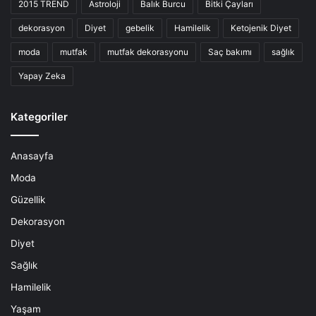
2015 TREND
Astroloji
Balık Burcu
Bitki Çayları
dekorasyon
Diyet
gebelik
Hamilelik
Ketojenik Diyet
moda
mutfak
mutfak dekorasyonu
Saç bakımı
sağlık
Yapay Zeka
Kategoriler
Anasayfa
Moda
Güzellik
Dekorasyon
Diyet
Sağlık
Hamilelik
Yaşam