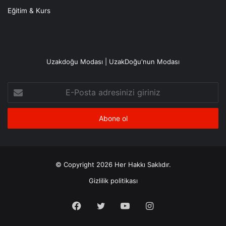
Eğitim & Kurs
Uzakdoğu Modası | UzakDoğu'nun Modası
E-
Posta
adresinizi
giriniz
© Copyright 2026 Her Hakkı Saklıdır.
Gizlilik politikası
Facebook
X
YouTube
Instagram