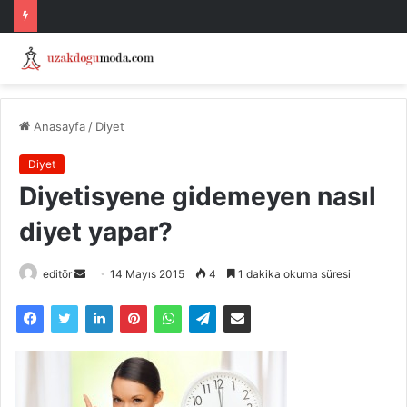
Anasayfa
/
Diyet
Diyet
Diyetisyene gidemeyen nasıl
diyet yapar?
Bir
editör
14 Mayıs 2015
4
1 dakika okuma süresi
e-
posta
göndermek