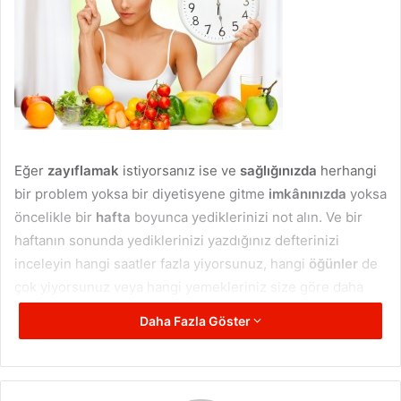
Eğer
zayıflamak
istiyorsanız ise ve
sağlığınızda
herhangi
bir problem yoksa bir diyetisyene gitme
imkânınızda
yoksa
öncelikle bir
hafta
boyunca yediklerinizi not alın. Ve bir
haftanın sonunda yediklerinizi yazdığınız defterinizi
inceleyin hangi saatler fazla yiyorsunuz, hangi
öğünler
de
çok yiyorsunuz veya hangi yemekleriniz size göre daha
ağır. Bunlara göre bir düzeltme işlemine girişin öncelikle.
Daha Fazla Göster
İşe mutfaktan başlayın.
Yemeklerinize
daha az yağ koymaya