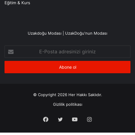
Eğitim & Kurs
Uzakdoğu Modası | UzakDoğu'nun Modası
E-
Posta
adresinizi
giriniz
© Copyright 2026 Her Hakkı Saklıdır.
Gizlilik politikası
Facebook
X
YouTube
Instagram