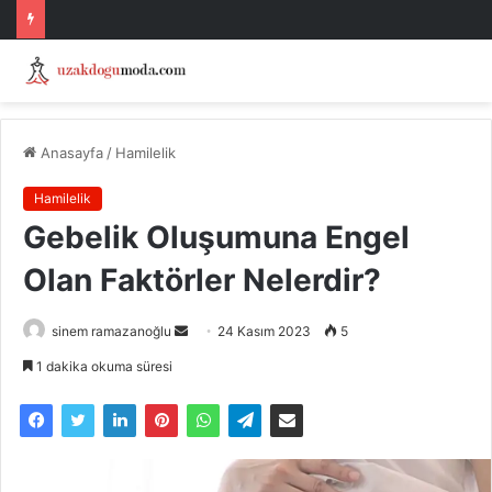
Anasayfa
/
Hamilelik
Hamilelik
Gebelik Oluşumuna Engel
Olan Faktörler Nelerdir?
Bir
sinem ramazanoğlu
24 Kasım 2023
5
e-
1 dakika okuma süresi
posta
göndermek