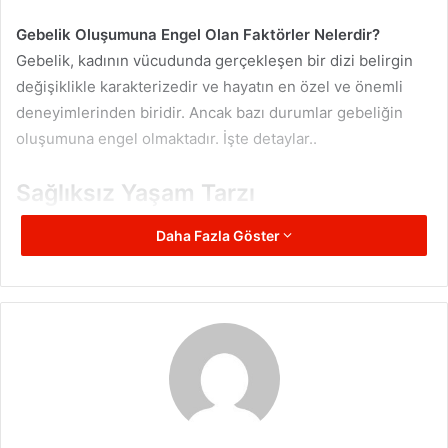
Gebelik Oluşumuna Engel Olan Faktörler Nelerdir?
Gebelik, kadının vücudunda gerçekleşen bir dizi belirgin
değişiklikle karakterizedir ve hayatın en özel ve önemli
deneyimlerinden biridir. Ancak bazı durumlar gebeliğin
oluşumuna engel olmaktadır. İşte detaylar..
Sağlıksız Yaşam Tarzı
Sağlıksız bir yaşam tarzı, gebelik oluşumunu olumsuz
Daha Fazla Göster
etkileyebilir. Sigara içmek, alkol tüketmek ve uyuşturucu
kullanmak, hem erkeklerde hem de kadınlarda üreme
sistemi üzerinde zararlı etkiler bırakabilir. Sigara içen
kadınların gebelik şansı düşerken, erkeklerde sperm
kalitesini olumsuz etkileyebilir. Alkol ve uyuşturucu
kullanımı da doğurganlık üzerinde benzer olumsuz etkilere
neden olabilir. Bu nedenle, sağlıklı bir yaşam tarzı
benimsemek, gebelik olasılığını artırabilir.