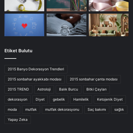
Etiket Bulutu
2015 Banyo Dekorasyon Trendleri
2015 sonbahar ayakkabı modası
2015 sonbahar çanta modası
2015 TREND
Astroloji
Balık Burcu
Bitki Çayları
dekorasyon
Diyet
gebelik
Hamilelik
Ketojenik Diyet
moda
mutfak
mutfak dekorasyonu
Saç bakımı
sağlık
Yapay Zeka