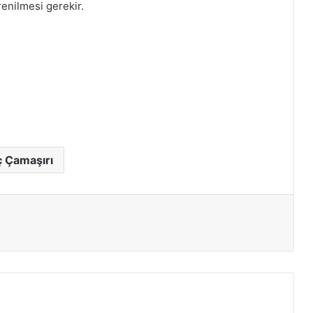
enilmesi gerekir.
ç Çamaşırı
ır