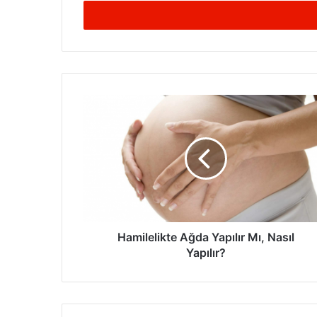
adresinizi
giriniz
Hamilelikte
Ağda
Yapılır
Mı,
Nasıl
Yapılır?
Hamilelikte Ağda Yapılır Mı, Nasıl
Yapılır?