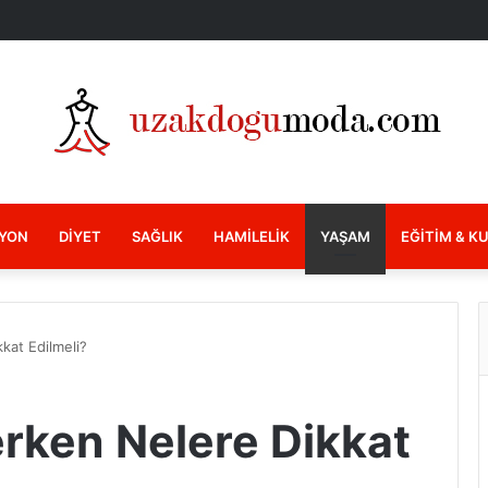
YON
DIYET
SAĞLIK
HAMILELIK
YAŞAM
EĞITIM & K
kat Edilmeli?
erken Nelere Dikkat