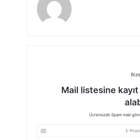
Biz
Mail listesine kayı
alab
Ücretsizdir.Spam mail gönde
E-
Posta