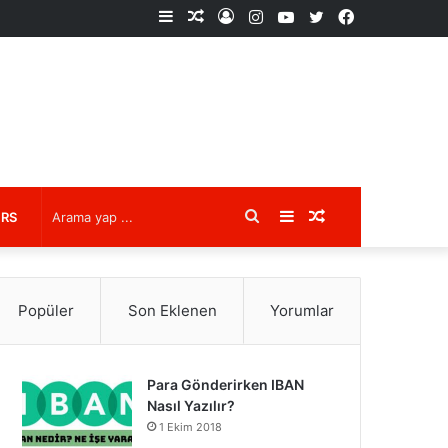
Kenar
Rastgele
Kayıt
Instagram
YouTube
X
Facebook
Bölmesi
Makale
Ol
Arama
Kenar
Rastgele
URS
yap
Bölmesi
Makale
Popüler
Son Eklenen
Yorumlar
...
Para Gönderirken IBAN
Nasıl Yazılır?
1 Ekim 2018