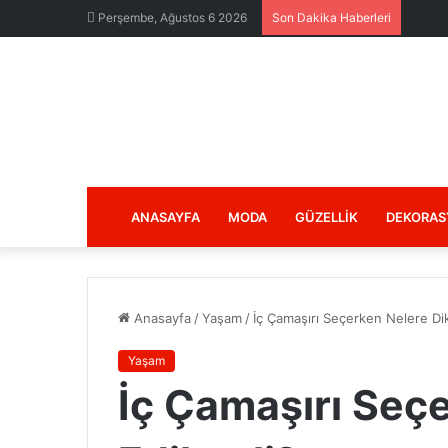
Perşembe, Ağustos 6 2026
Son Dakika Haberleri
ANASAYFA
MODA
GÜZELLIK
DEKORAS
Anasayfa
/
Yaşam
/
İç Çamaşırı Seçerken Nelere Dik
Yaşam
İç Çamaşırı Seç