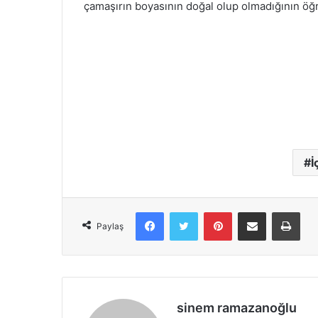
çamaşırın boyasının doğal olup olmadığının öğr
İ
Facebook
X
Pinterest
E-Posta ile paylaş
Yazd
Paylaş
sinem ramazanoğlu