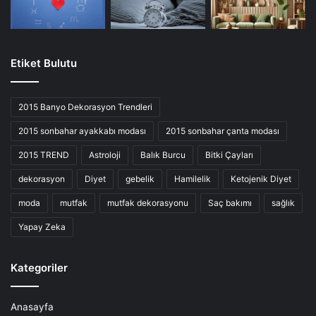
Etiket Bulutu
2015 Banyo Dekorasyon Trendleri
2015 sonbahar ayakkabı modası
2015 sonbahar çanta modası
2015 TREND
Astroloji
Balık Burcu
Bitki Çayları
dekorasyon
Diyet
gebelik
Hamilelik
Ketojenik Diyet
moda
mutfak
mutfak dekorasyonu
Saç bakımı
sağlık
Yapay Zeka
Kategoriler
Anasayfa