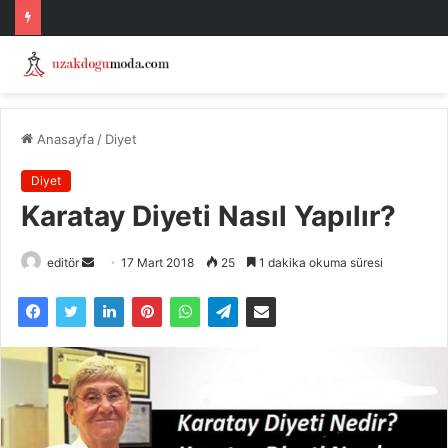
Anasayfa
/
Diyet
Diyet
Karatay Diyeti Nasıl Yapılır?
Bir
editör
17 Mart 2018
25
1 dakika okuma süresi
e-
posta
göndermek