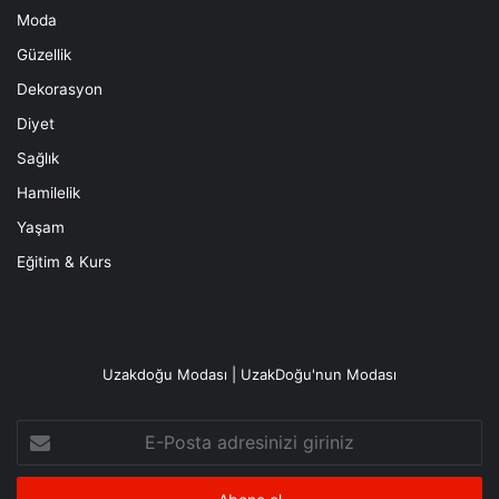
Moda
Güzellik
Dekorasyon
Diyet
Sağlık
Hamilelik
Yaşam
Eğitim & Kurs
Uzakdoğu Modası | UzakDoğu'nun Modası
E-
Posta
adresinizi