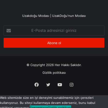
Uzakdoğu Modası | UzakDoğu'nun Modası
E-
Posta
adresinizi
giriniz
© Copyright 2026 Her Hakkı Saklıdır.
Gizlilik politikası
Facebook
X
YouTube
Instagram
Web sitemizde size en iyi deneyimi sunabilmemiz için çerezleri
kullanıyoruz. Bu siteyi kullanmaya devam ederseniz, bunu kabul
ettiğinizi varsayarız.
Tamam
Hayır
Gizlilik politikası