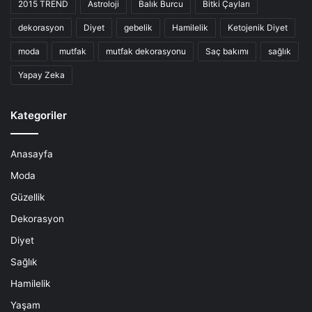
2015 TREND
Astroloji
Balık Burcu
Bitki Çayları
dekorasyon
Diyet
gebelik
Hamilelik
Ketojenik Diyet
moda
mutfak
mutfak dekorasyonu
Saç bakımı
sağlık
Yapay Zeka
Kategoriler
Anasayfa
Moda
Güzellik
Dekorasyon
Diyet
Sağlık
Hamilelik
Yaşam