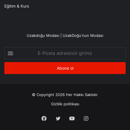
Eğitim & Kurs
Uzakdoğu Modası | UzakDoğu'nun Modası
E-
Posta
adresinizi
giriniz
© Copyright 2026 Her Hakkı Saklıdır.
Gizlilik politikası
Facebook
X
YouTube
Instagram