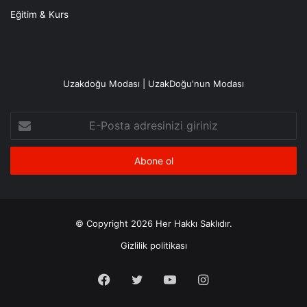
Eğitim & Kurs
Uzakdoğu Modası | UzakDoğu'nun Modası
E-
Posta
adresinizi
giriniz
© Copyright 2026 Her Hakkı Saklıdır.
Gizlilik politikası
Facebook
X
YouTube
Instagram