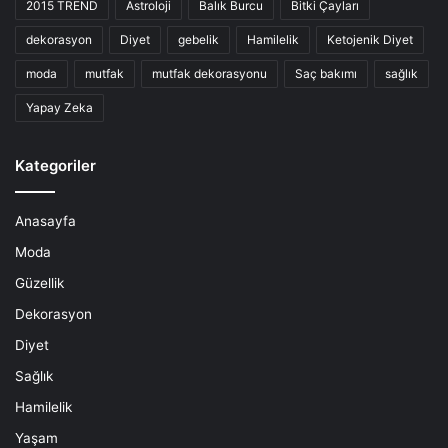
2015 TREND
Astroloji
Balık Burcu
Bitki Çayları
dekorasyon
Diyet
gebelik
Hamilelik
Ketojenik Diyet
moda
mutfak
mutfak dekorasyonu
Saç bakımı
sağlık
Yapay Zeka
Kategoriler
Anasayfa
Moda
Güzellik
Dekorasyon
Diyet
Sağlık
Hamilelik
Yaşam