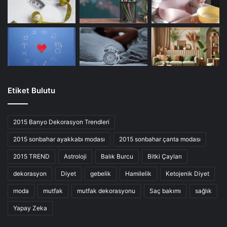
Etiket Bulutu
2015 Banyo Dekorasyon Trendleri
2015 sonbahar ayakkabı modası
2015 sonbahar çanta modası
2015 TREND
Astroloji
Balık Burcu
Bitki Çayları
dekorasyon
Diyet
gebelik
Hamilelik
Ketojenik Diyet
moda
mutfak
mutfak dekorasyonu
Saç bakımı
sağlık
Yapay Zeka