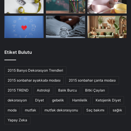
Etiket Bulutu
2015 Banyo Dekorasyon Trendleri
2015 sonbahar ayakkabı modası
2015 sonbahar çanta modası
2015 TREND
Astroloji
Balık Burcu
Bitki Çayları
dekorasyon
Diyet
gebelik
Hamilelik
Ketojenik Diyet
moda
mutfak
mutfak dekorasyonu
Saç bakımı
sağlık
Yapay Zeka