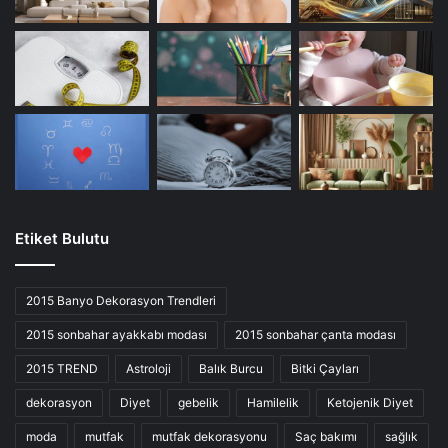
Etiket Bulutu
2015 Banyo Dekorasyon Trendleri
2015 sonbahar ayakkabı modası
2015 sonbahar çanta modası
2015 TREND
Astroloji
Balık Burcu
Bitki Çayları
dekorasyon
Diyet
gebelik
Hamilelik
Ketojenik Diyet
moda
mutfak
mutfak dekorasyonu
Saç bakımı
sağlık