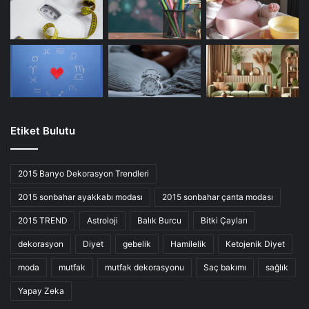
Etiket Bulutu
2015 Banyo Dekorasyon Trendleri
2015 sonbahar ayakkabı modası
2015 sonbahar çanta modası
2015 TREND
Astroloji
Balık Burcu
Bitki Çayları
dekorasyon
Diyet
gebelik
Hamilelik
Ketojenik Diyet
moda
mutfak
mutfak dekorasyonu
Saç bakımı
sağlık
Yapay Zeka