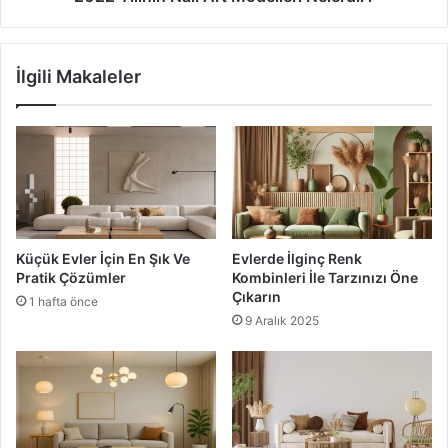
içermesi de önemlidir. Klasik mobilyalar ile aksesuarların
uygun ve uyumlu olması için avize ve abajurlar önemlidir.
İlgili Makaleler
Klasik Dekorasyon
Küçük Evler İçin En Şık Ve
Evlerde İlginç Renk
Pratik Çözümler
Kombinleri İle Tarzınızı Öne
Çıkarın
1 hafta önce
9 Aralık 2025