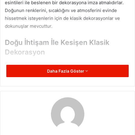
esintileri ile beslenen bir dekorasyona imza atmalıdırlar.
Doğunun renklerini, sıcaklığını ve atmosferini evinde
hissetmek isteyenlerin için de klasik dekorasyonlar ve
dokunuşlar mevcuttur.
Doğu İhtişam İle Kesişen Klasik
Dekorasyon
Önceden klasik dokunuşlarla hazırlanan bir dekorasyon,
Daha Fazla Göster
yeniden oryantal dokunuşlar yaparak doğunun ihtişamlı
havasına büründürülebilir. Estetiğine daha bir estetiklik
katılabilir. Kadife yüzeylerin zirveye taşıdığı klasik
görünüm, aynı zamanda oryantalist bir hava ile doğunun
mistik esintilerine dönüşebilir. Kızıl renk tonunun mürdüm
renginin tonları ile buluşarak ortaya çıkan işlemeli
mobilyalar, hem klasik zarafet hem de doğunun ihtişamını
yaşam alanınıza getirebilir.