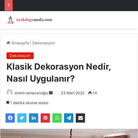
Anasayfa
/
Dekorasyon
Dekorasyon
Klasik Dekorasyon Nedir,
Nasıl Uygulanır?
Bir
sinem ramazanoğlu
23 Mart 2022
14
e-
1 dakika okuma süresi
posta
göndermek