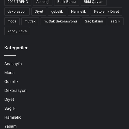
2015 TREND
Astroloji
Balık Burcu
Bitki Çayları
dekorasyon
Diyet
gebelik
Hamilelik
Ketojenik Diyet
moda
mutfak
mutfak dekorasyonu
Saç bakımı
sağlık
Yapay Zeka
Kategoriler
Anasayfa
Moda
Güzellik
Dekorasyon
Diyet
Sağlık
Hamilelik
Yaşam