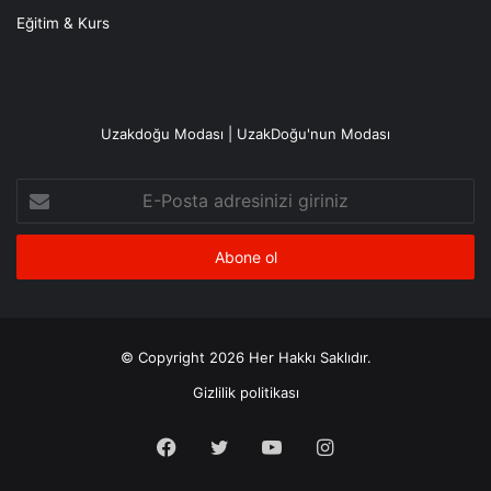
Eğitim & Kurs
Uzakdoğu Modası | UzakDoğu'nun Modası
E-
Posta
adresinizi
giriniz
© Copyright 2026 Her Hakkı Saklıdır.
Gizlilik politikası
Facebook
X
YouTube
Instagram