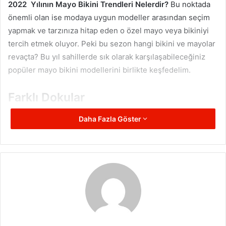
2022 Yılının Mayo Bikini Trendleri Nelerdir?
Bu noktada
önemli olan ise modaya uygun modeller arasından seçim
yapmak ve tarzınıza hitap eden o özel mayo veya bikiniyi
tercih etmek oluyor. Peki bu sezon hangi bikini ve mayolar
revaçta? Bu yıl sahillerde sık olarak karşılaşabileceğiniz
popüler mayo bikini modellerini birlikte keşfedelim.
Farklı Dokular
Mayo bikini trendleri söz konusu olduğunda bu yıl farklı
Daha Fazla Göster
dokular ön plana çıkıyor. Eskiden kullandığımız klasik düz
bikiniler geride kaldı. Birkaç sezondan beri dokulu plaj
kıyafetleri dikkat çekiyor ve bu detay 2022 modasında da
yer alıyor. Nervürlü dokular ise mayo bikini modasında
önemli bir yere sahip oluyor. Aynı şekilde örgü
kumaşlardan elde edilen mayo ve bikiniler de bu yaza
damgasını vuracak.