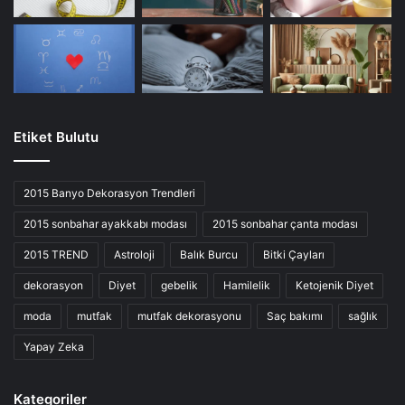
Etiket Bulutu
2015 Banyo Dekorasyon Trendleri
2015 sonbahar ayakkabı modası
2015 sonbahar çanta modası
2015 TREND
Astroloji
Balık Burcu
Bitki Çayları
dekorasyon
Diyet
gebelik
Hamilelik
Ketojenik Diyet
moda
mutfak
mutfak dekorasyonu
Saç bakımı
sağlık
Yapay Zeka
Kategoriler