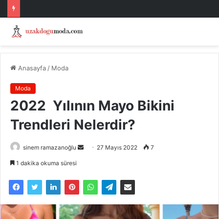
Anasayfa
/
Moda
Moda
2022 Yılının Mayo Bikini
Trendleri Nelerdir?
Bir
sinem ramazanoğlu
27 Mayıs 2022
7
e-
1 dakika okuma süresi
posta
göndermek